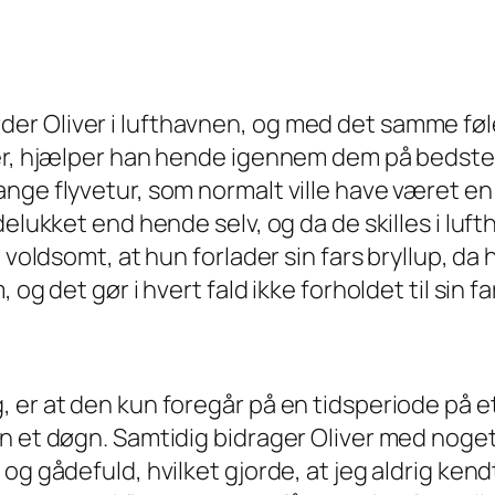
r Oliver i lufthavnen, og med det samme føle
er, hjælper han hende igennem dem på bedste vi
nge flyvetur, som normalt ville have været en
delukket end hende selv, og da de skilles i luf
 voldsomt, at hun forlader sin fars bryllup, da
og det gør i hvert fald ikke forholdet til sin f
 er at den kun foregår på en tidsperiode på et
un et døgn. Samtidig bidrager Oliver med noge
og gådefuld, hvilket gjorde, at jeg aldrig kend