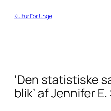
Spring
til
Kultur For Unge
indhold
‘Den statistiske 
blik’ af Jennifer E