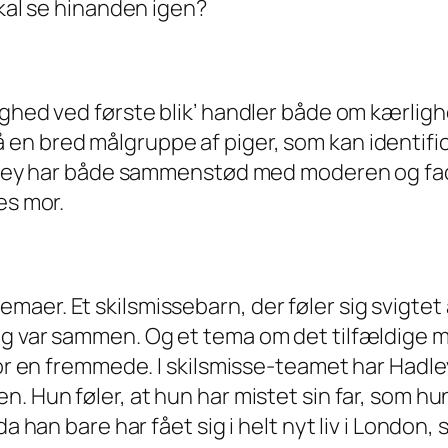
skal se hinanden igen?
ighed ved første blik’ handler både om kærligh
n bred målgruppe af piger, som kan identifice
Hadley har både sammenstød med moderen og fad
es mor.
er. Et skilsmissebarn, der føler sig svigtet af
ig var sammen. Og et tema om det tilfældige 
 for en fremmede. I skilsmisse-teamet har Hadl
 Hun føler, at hun har mistet sin far, som hun e
a han bare har fået sig i helt nyt liv i London, 