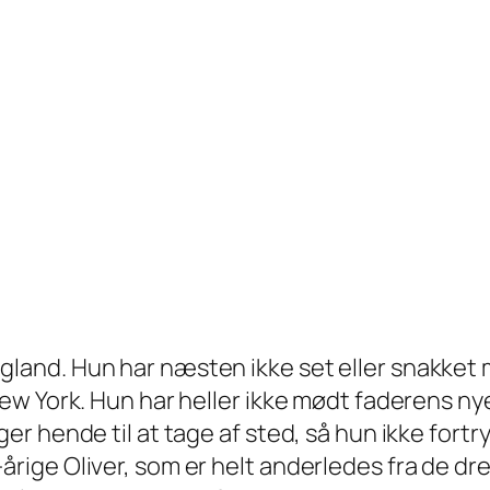
 i England. Hun har næsten ikke set eller snakk
w York. Hun har heller ikke mødt faderens nye
r hende til at tage af sted, så hun ikke fortr
 18-årige Oliver, som er helt anderledes fra de 