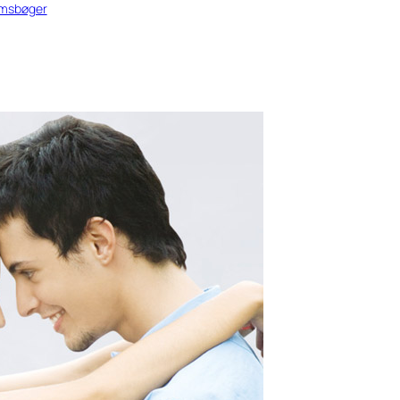
msbøger