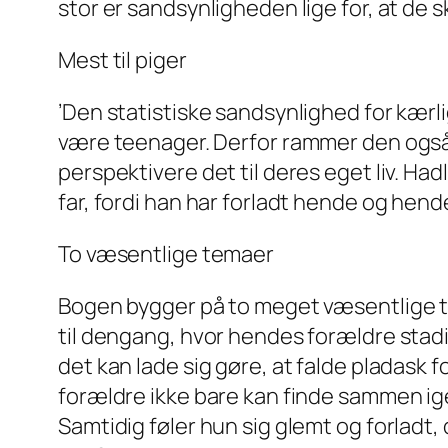
stor er sandsynligheden lige for, at de 
Mest til piger
’Den statistiske sandsynlighed for kærl
være teenager. Derfor rammer den også e
perspektivere det til deres eget liv. 
far, fordi han har forladt hende og hend
To væsentlige temaer
Bogen bygger på to meget væsentlige tema
til dengang, hvor hendes forældre stad
det kan lade sig gøre, at falde pladask
forældre ikke bare kan finde sammen igen.
Samtidig føler hun sig glemt og forladt, d