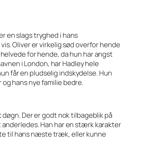
r en slags tryghed i hans
s. Oliver er virkelig sød overfor hende
 helvede for hende, da hun har angst
thavnen i London, har Hadley hele
 hun får en pludselig indskydelse. Hun
ar og hans nye familie bedre.
 døgn. Der er godt nok tilbageblik på
t anderledes. Han har en stærk karakter
te til hans næste træk, eller kunne