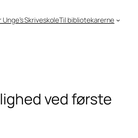
or Unge’s Skriveskole
Til bibliotekarerne
lighed ved første