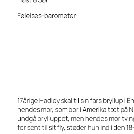
Høst & Søn
Følelses-barometer:
17årige Hadley skal til sin fars bryllup
hendes mor, som bor i Amerika tæt på Ne
undgå brylluppet, men hendes mor tvinge
for sent til sit fly, støder hun ind i den