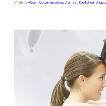
Written by
Peter
in
Boganmeldelser
, 
Dramaer
, 
Kærlighed
, 
Ungdo