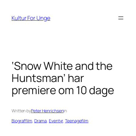
Spring
til
Kultur For Unge
indhold
‘Snow White and the
Huntsman’ har
premiere om 10 dage
Written by
Peter Henrichsen
in
Biograffilm
, 
Drama
, 
Eventyr
, 
Teenagefilm