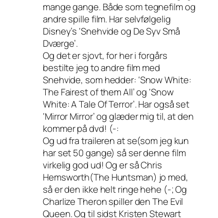
mange gange. Både som tegnefilm og
andre spille film. Har selvfølgelig
Disney’s ‘Snehvide og De Syv Små
Dværge’.
Og det er sjovt, for her i forgårs
bestilte jeg to andre film med
Snehvide, som hedder: ‘Snow White:
The Fairest of them All’ og ‘Snow
White: A Tale Of Terror’. Har også set
‘Mirror Mirror’ og glæder mig til, at den
kommer på dvd! (-:
Og ud fra traileren at se(som jeg kun
har set 50 gange) så ser denne film
virkelig god ud! Og er så Chris
Hemsworth(The Huntsman) jo med,
så er den ikke helt ringe hehe (-; Og
Charlize Theron spiller den The Evil
Queen. Og til sidst Kristen Stewart