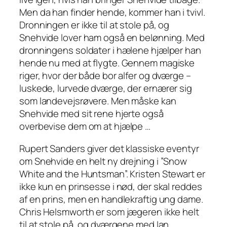
Men da han finder hende, kommer han i tvivl.
Dronningen er ikke til at stole på, og
Snehvide lover ham også en belønning. Med
dronningens soldater i hælene hjælper han
hende nu med at flygte. Gennem magiske
riger, hvor der både bor alfer og dværge –
luskede, lurvede dværge, der ernærer sig
som landevejsrøvere. Men måske kan
Snehvide med sit rene hjerte også
overbevise dem om at hjælpe …
Rupert Sanders giver det klassiske eventyr
om Snehvide en helt ny drejning i ”Snow
White and the Huntsman”. Kristen Stewart er
ikke kun en prinsesse i nød, der skal reddes
af en prins, men en handlekraftig ung dame.
Chris Helsmworth er som jægeren ikke helt
til at stole på, og dværgene med Ian