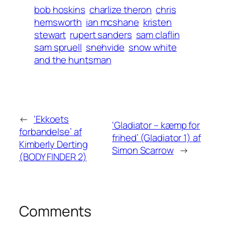
bob hoskins
charlize theron
chris
hemsworth
ian mcshane
kristen
stewart
rupert sanders
sam claflin
sam spruell
snehvide
snow white
and the huntsman
←
‘Ekkoets
‘Gladiator – kæmp for
forbandelse’ af
frihed’ (Gladiator 1) af
Kimberly Derting
Simon Scarrow
→
(BODY FINDER 2)
Comments