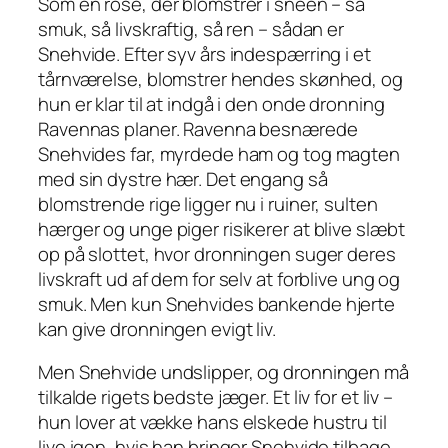
Som en rose, der blomstrer i sneen – så
smuk, så livskraftig, så ren – sådan er
Snehvide. Efter syv års indespærring i et
tårnværelse, blomstrer hendes skønhed, og
hun er klar til at indgå i den onde dronning
Ravennas planer. Ravenna besnærede
Snehvides far, myrdede ham og tog magten
med sin dystre hær. Det engang så
blomstrende rige ligger nu i ruiner, sulten
hærger og unge piger risikerer at blive slæbt
op på slottet, hvor dronningen suger deres
livskraft ud af dem for selv at forblive ung og
smuk. Men kun Snehvides bankende hjerte
kan give dronningen evigt liv.
Men Snehvide undslipper, og dronningen må
tilkalde rigets bedste jæger. Et liv for et liv –
hun lover at vække hans elskede hustru til
live igen, hvis han bringer Snehvide tilbage.