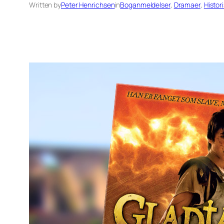
Written by
Peter Henrichsen
in
Boganmeldelser
, 
Dramaer
, 
Histor