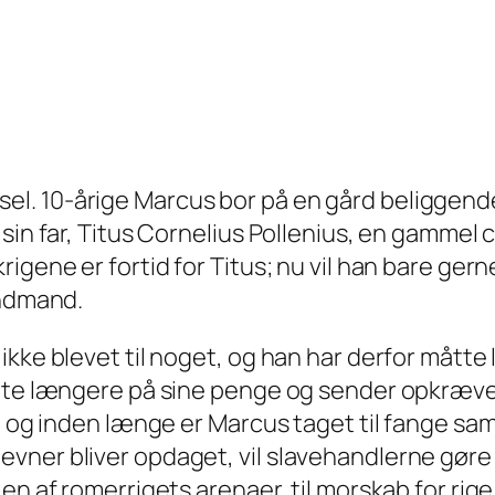
 fødsel. 10-årige Marcus bor på en gård beligge
sin far, Titus Cornelius Pollenius, en gammel c
igene er fortid for Titus; nu vil han bare ger
andmand.
ikke blevet til noget, og han har derfor måtte
ente længere på sine penge og sender opkræver
, og inden længe er Marcus taget til fange samm
ner bliver opdaget, vil slavehandlerne gøre h
en af romerrigets arenaer, til morskab for rige