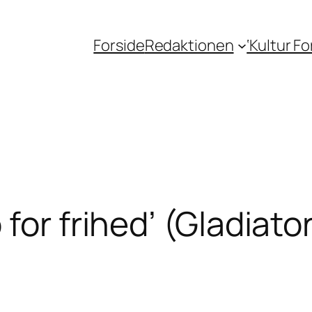
Forside
Redaktionen
‘Kultur F
for frihed’ (Gladiato