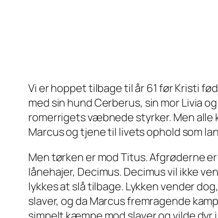
Vi er hoppet tilbage til år 61 før Kristi
med sin hund Cerberus, sin mor Livia og 
romerrigets væbnede styrker. Men alle kr
Marcus og tjene til livets ophold som l
Men tørken er mod Titus. Afgrøderne er 
lånehajer, Decimus. Decimus vil ikke v
lykkes at slå tilbage. Lykken vender dog
slaver, og da Marcus fremragende kampev
simpelt kæmpe mod slaver og vilde dyr i 