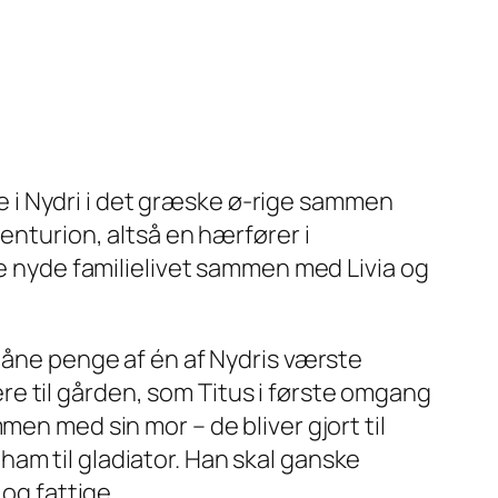
nde i Nydri i det græske ø-rige sammen
enturion, altså en hærfører i
ne nyde familielivet sammen med Livia og
 låne penge af én af Nydris værste
e til gården, som Titus i første omgang
en med sin mor – de bliver gjort til
am til gladiator. Han skal ganske
 og fattige.