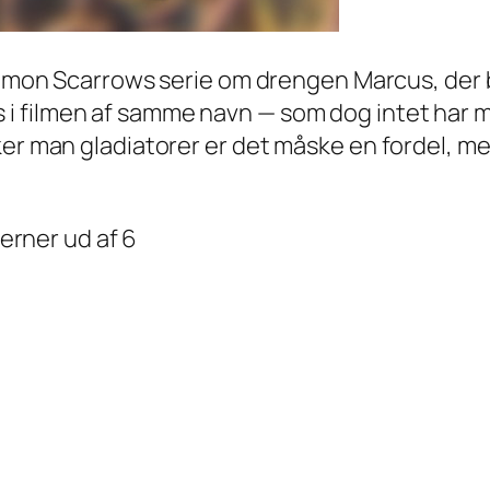
 Simon Scarrows serie om drengen Marcus, der bl
i filmen af samme navn — som dog intet har
ker man gladiatorer er det måske en fordel, m