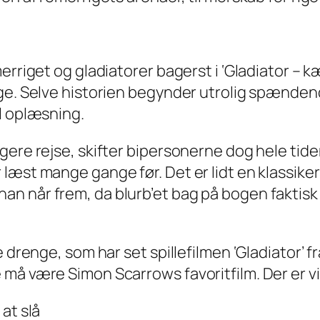
rriget og gladiatorer bagerst i ‘Gladiator – kæ
ge. Selve historien begynder utrolig spændend
l oplæsning.
gere rejse, skifter bipersonerne dog hele tid
læst mange gange før. Det er lidt en klassike
 at han når frem, da blurb’et bag på bogen faktis
e drenge, som har set spillefilmen ‘Gladiator’
må være Simon Scarrows favoritfilm. Der er vir
at slå