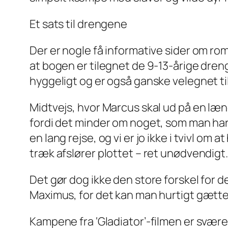
Et sats til drengene
Der er nogle få informative sider om rome
at bogen er tilegnet de 9-13-årige dren
hyggeligt og er også ganske velegnet ti
Midtvejs, hvor Marcus skal ud på en læn
fordi det minder om noget, som man har 
en lang rejse, og vi er jo ikke i tvivl om
træk afslører plottet – ret unødvendigt.
Det gør dog ikke den store forskel for d
Maximus, for det kan man hurtigt gætte 
Kampene fra ‘Gladiator’-filmen er svære 