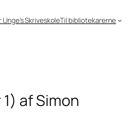
or Unge’s Skriveskole
Til bibliotekarerne
r 1) af Simon