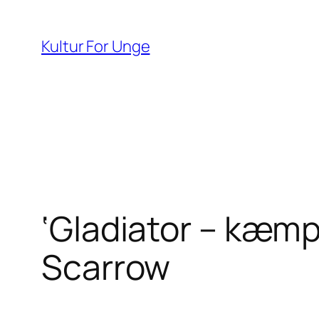
Spring
til
Kultur For Unge
indhold
‘Gladiator – kæmp 
Scarrow