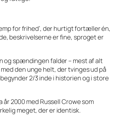
mp for frihed’, der hurtigt fortæller én,
e, beskrivelserne er fine, sproget er
en og spændingen falder – mest af alt
r med den unge helt, der tvinges ud på
k begynder 2/3 inde i historien og i store
 fra år 2000 med Russell Crowe som
kelig meget, der er identisk.