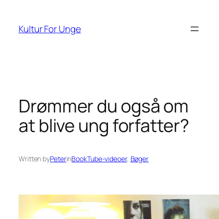
Spring
til
Kultur For Unge
indhold
Drømmer du også om
at blive ung forfatter?
Written by
Peter
in
BookTube-videoer
, 
Bøger