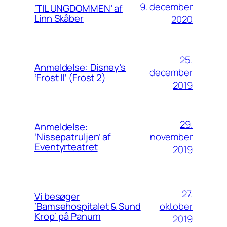
9. december
‘TIL UNGDOMMEN’ af
Linn Skåber
2020
25.
Anmeldelse: Disney’s
december
‘Frost II’ (Frost 2)
2019
29.
Anmeldelse:
november
‘Nissepatruljen’ af
Eventyrteatret
2019
27.
Vi besøger
oktober
‘Bamsehospitalet & Sund
Krop’ på Panum
2019