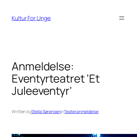
Spring
til
Kultur For Unge
indhold
Anmeldelse:
Eventyrteatret ‘Et
Juleeventyr’
Written by
Stella Sørensen
in
Teateranmeldelse