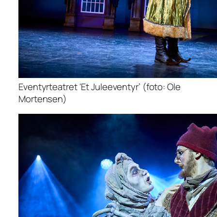
Eventyrteatret ‘Et Juleeventyr’ (foto: Ole
Mortensen)