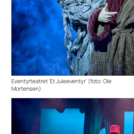
Eventyrteatret ‘Et Juleeventyr’ (foto: Ole
Mortensen)