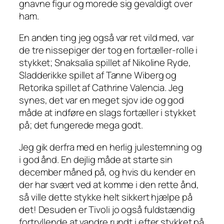
gnavne figur og morede sig gevaldigt over
ham.
En anden ting jeg også var ret vild med, var
de tre nissepiger der tog en fortæller-rolle i
stykket; Snaksalia spillet af Nikoline Ryde,
Sladderikke spillet af Tanne Wiberg og
Retorika spillet af Cathrine Valencia. Jeg
synes, det var en meget sjov ide og god
måde at indføre en slags fortæller i stykket
på; det fungerede mega godt.
Jeg gik derfra med en herlig julestemning og
i god ånd. En dejlig måde at starte sin
december måned på, og hvis du kender en
der har svært ved at komme i den rette ånd,
så ville dette stykke helt sikkert hjælpe på
det! Desuden er Tivoli jo også fuldstændig
fortryllende at vandre rundt i efter stykket på