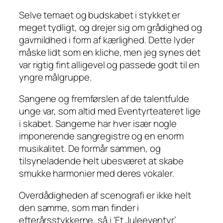
Selve temaet og budskabet i stykket er
meget tydligt, og drejer sig om grådighed og
gavmildhed i form af kærlighed. Dette lyder
måske lidt som en kliche, men jeg synes det
var rigtig fint alligevel og passede godt til en
yngre målgruppe.
Sangene og fremførslen af de talentfulde
unge var, som altid med Eventyrteateret lige
i skabet. Sangerne har hver især nogle
imponerende sangregistre og en enorm
musikalitet. De formår sammen, og
tilsyneladende helt ubesværet at skabe
smukke harmonier med deres vokaler.
Overdådigheden af scenografi er ikke helt
den samme, som man finder i
efterårsstykkerne, så i ‘Et Juleeventyr’