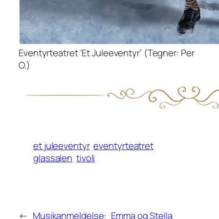
Eventyrteatret ‘Et Juleeventyr’ (Tegner: Per
O.)
et juleeventyr
eventyrteatret
glassalen
tivoli
←
Musikanmeldelse:
Emma og Stella