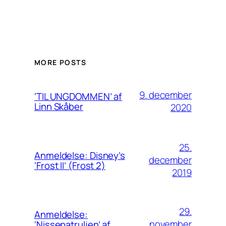
MORE POSTS
9. december
‘TIL UNGDOMMEN’ af
Linn Skåber
2020
25.
Anmeldelse: Disney’s
december
‘Frost II’ (Frost 2)
2019
29.
Anmeldelse:
november
‘Nissepatruljen’ af