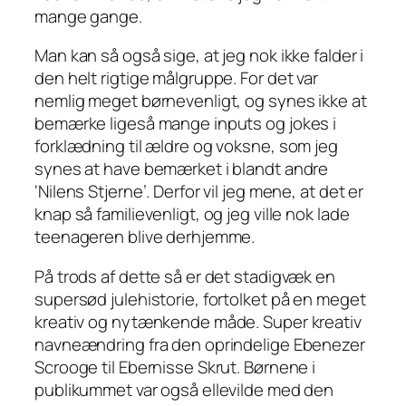
mange gange.
Man kan så også sige, at jeg nok ikke falder i
den helt rigtige målgruppe. For det var
nemlig meget børnevenligt, og synes ikke at
bemærke ligeså mange inputs og jokes i
forklædning til ældre og voksne, som jeg
synes at have bemærket i blandt andre
‘Nilens Stjerne’. Derfor vil jeg mene, at det er
knap så familievenligt, og jeg ville nok lade
teenageren blive derhjemme.
På trods af dette så er det stadigvæk en
supersød julehistorie, fortolket på en meget
kreativ og nytænkende måde. Super kreativ
navneændring fra den oprindelige Ebenezer
Scrooge til Ebernisse Skrut. Børnene i
publikummet var også ellevilde med den