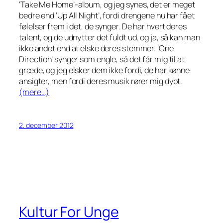
‘Take Me Home’-album, og jeg synes, det er meget
bedre end ‘Up All Night’, fordi drengene nu har fået
følelser frem i det, de synger. De har hvert deres
talent, og de udnytter det fuldt ud, og ja, så kan man
ikke andet end at elske deres stemmer. ‘One
Direction’ synger som engle, så det får mig til at
græde, og jeg elsker dem ikke fordi, de har kønne
ansigter, men fordi deres musik rører mig dybt.
(mere…)
2. december 2012
Kultur For Unge