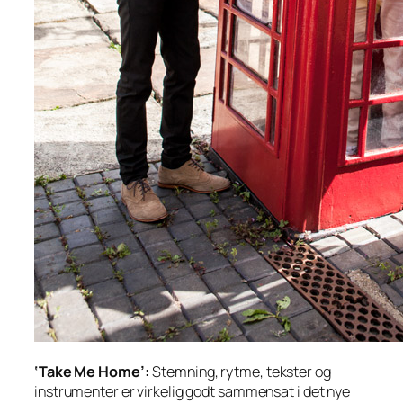
‘Take Me Home’:
Stemning, rytme, tekster og
instrumenter er virkelig godt sammensat i det nye