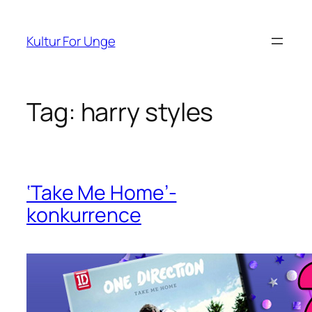
Spring
til
Kultur For Unge
indhold
Tag:
harry styles
‘Take Me Home’-
konkurrence