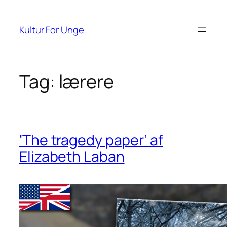
Spring
til
Kultur For Unge
indhold
Tag:
lærere
‘The tragedy paper’ af
Elizabeth Laban