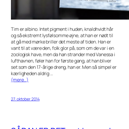
Tim er albino. Intet pigment i huden, knaldhvidt hår
og så ekstremt lysfølsomme øjne, at han er nødt til
at gå med mørke briller det meste af tiden. Han er
vant til at være den, folk glor på, som om de var i en
zoologisk have, men da han strander med Vanessa i
lufthavnen, føler han for første gang, at han bliver
set som den 17-årige dreng, han er. Men så simpel er
kærligheden aldrig …
(mere…)
27. oktober 2014