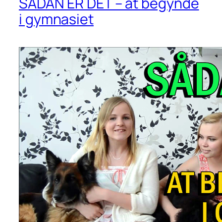
SÅDAN ER DET – at begynde
i gymnasiet