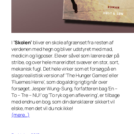
I
’Skolen’
bliver en skole afgrænset fra resten af
verdenen med hegn og bliver udstyret med mad,
medicin og ligposer. Elever såvel som lærere dør på
stribe, og over hele mareridtet svæver en stor, sort,
mekanisk fugl. Det hele virker som et forsøg på en
slags realistisk version af ‘The Hunger Games’ eller
‘Fluernes Herre’, som dog aldrig rigtig når over
forsøget. Jesper Wung-Sung, forfatteren bag ’En –
To – Tre – NU!’ og ’To ryk og en aflevering’, er tilbage
med endnu en bog, som din dansklærer sikkert vil
elske, men det vil du nok ikke!
(mere…)