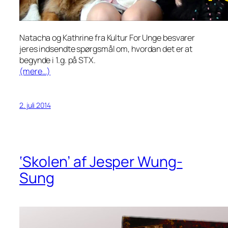
Natacha og Kathrine fra Kultur For Unge besvarer
jeres indsendte spørgsmål om, hvordan det er at
begynde i 1.g. på STX.
(mere…)
2. juli 2014
‘Skolen’ af Jesper Wung-
Sung