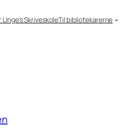
or Unge’s Skriveskole
Til bibliotekarerne
en