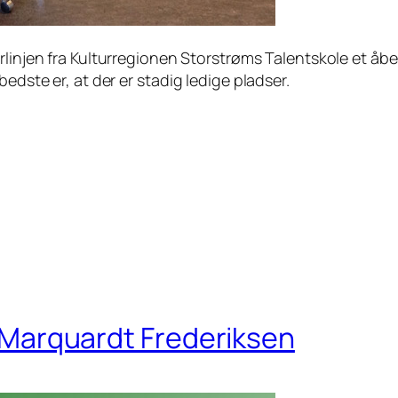
terlinjen fra Kulturregionen Storstrøms Talentskole et åb
edste er, at der er stadig ledige pladser.
en Marquardt Frederiksen