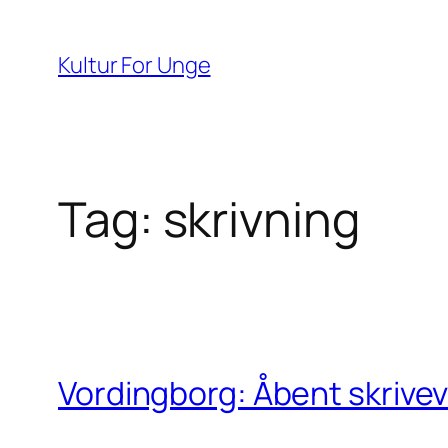
Spring
til
Kultur For Unge
indhold
Tag:
skrivning
Vordingborg: Åbent skrivev