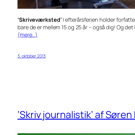
‘Skriveværksted’
I efterårsferien holder forfat
bare de er mellem 15 og 25 år – også dig! Og det b
(mere…)
3. oktober 2013
‘Skriv journalistik’ af Sør