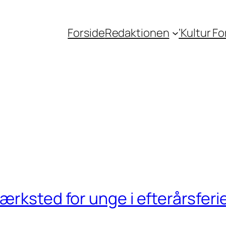
Forside
Redaktionen
‘Kultur F
ærksted for unge i efterårsferi