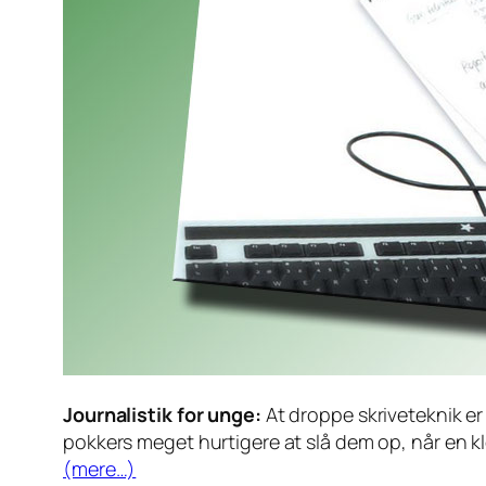
Journalistik for unge:
At droppe skriveteknik er
pokkers meget hurtigere at slå dem op, når en klog
(mere…)