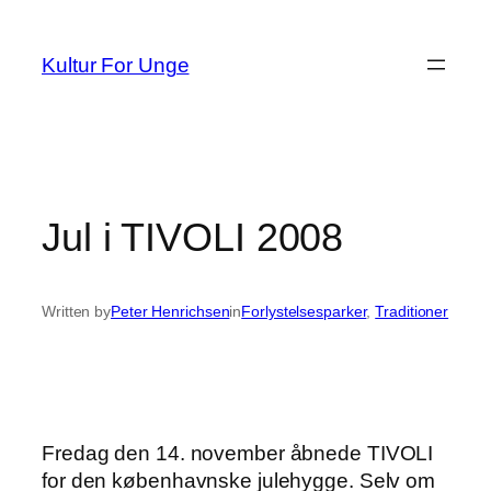
Spring
til
Kultur For Unge
indhold
Jul i TIVOLI 2008
Written by
Peter Henrichsen
in
Forlystelsesparker
, 
Traditioner
Fredag den 14. november åbnede TIVOLI
for den københavnske julehygge. Selv om