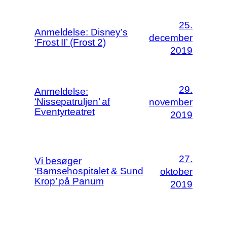
25.
Anmeldelse: Disney’s
december
‘Frost II’ (Frost 2)
2019
29.
Anmeldelse:
‘Nissepatruljen’ af
november
Eventyrteatret
2019
27.
Vi besøger
‘Bamsehospitalet & Sund
oktober
Krop’ på Panum
2019