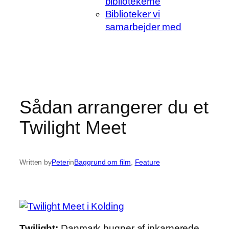
bibliotekerne
Biblioteker vi
samarbejder med
Sådan arrangerer du et
Twilight Meet
Written by
Peter
in
Baggrund om film
, 
Feature
Twilight:
Danmark bugner af inkarnerede