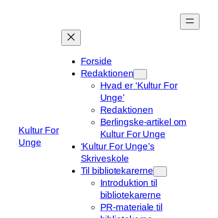
Spring
til
indhold
Forside
Redaktionen
Hvad er ‘Kultur For
Unge’
Redaktionen
Berlingske-artikel om
Kultur For
Kultur For Unge
Unge
‘Kultur For Unge’s
Skriveskole
Til bibliotekarerne
Introduktion til
bibliotekarerne
PR-materiale til