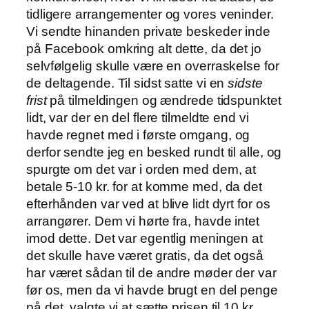
tidligere arrangementer og vores veninder.
Vi sendte hinanden private beskeder inde
på Facebook omkring alt dette, da det jo
selvfølgelig skulle være en overraskelse for
de deltagende. Til sidst satte vi en
sidste
frist
på tilmeldingen og ændrede tidspunktet
lidt, var der en del flere tilmeldte end vi
havde regnet med i første omgang, og
derfor sendte jeg en besked rundt til alle, og
spurgte om det var i orden med dem, at
betale 5-10 kr. for at komme med, da det
efterhånden var ved at blive lidt dyrt for os
arrangører. Dem vi hørte fra, havde intet
imod dette. Det var egentlig meningen at
det skulle have været gratis, da det også
har været sådan til de andre møder der var
før os, men da vi havde brugt en del penge
på det, valgte vi at sætte prisen til 10 kr.