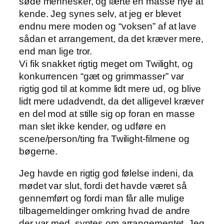
søde mennesker, og lærte en masse nye at
kende. Jeg synes selv, at jeg er blevet
endnu mere moden og “voksen” af at lave
sådan et arrangement, da det kræver mere,
end man lige tror.
Vi fik snakket rigtig meget om Twilight, og
konkurrencen “gæt og grimmasser” var
rigtig god til at komme lidt mere ud, og blive
lidt mere udadvendt, da det alligevel kræver
en del mod at stille sig op foran en masse
man slet ikke kender, og udføre en
scene/person/ting fra Twilight-filmene og
bøgerne.
Jeg havde en rigtig god følelse indeni, da
mødet var slut, fordi det havde været så
gennemført og fordi man får alle mulige
tilbagemeldinger omkring hvad de andre
der var med, syntes om arrangementet. Jeg