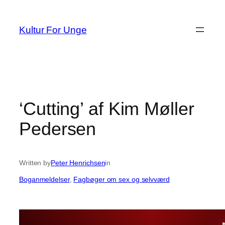
Spring
til
Kultur For Unge
indhold
‘Cutting’ af Kim Møller
Pedersen
Written by
Peter Henrichsen
in
Boganmeldelser
, 
Fagbøger om sex og selvværd