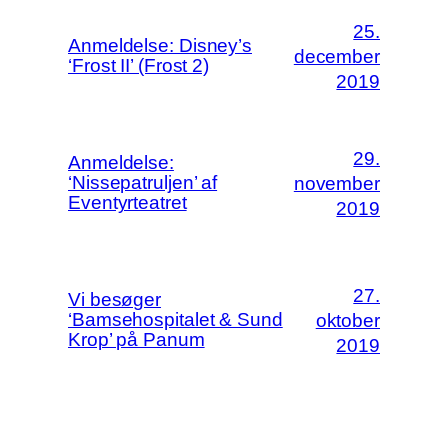
25.
Anmeldelse: Disney’s
december
‘Frost II’ (Frost 2)
2019
29.
Anmeldelse:
‘Nissepatruljen’ af
november
Eventyrteatret
2019
27.
Vi besøger
‘Bamsehospitalet & Sund
oktober
Krop’ på Panum
2019