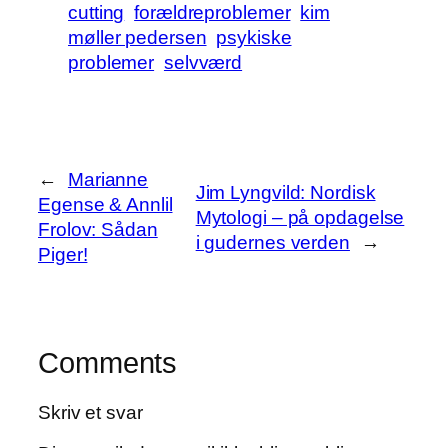
cutting
forældreproblemer
kim
møller pedersen
psykiske
problemer
selvværd
←
Marianne
Jim Lyngvild: Nordisk
Egense & Annlil
Mytologi – på opdagelse
Frolov: Sådan
i gudernes verden
→
Piger!
Comments
Skriv et svar