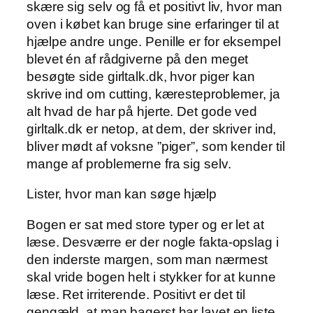
skære sig selv og få et positivt liv, hvor man
oven i købet kan bruge sine erfaringer til at
hjælpe andre unge. Penille er for eksempel
blevet én af rådgiverne på den meget
besøgte side girltalk.dk, hvor piger kan
skrive ind om cutting, kæresteproblemer, ja
alt hvad de har på hjerte. Det gode ved
girltalk.dk er netop, at dem, der skriver ind,
bliver mødt af voksne ”piger”, som kender til
mange af problemerne fra sig selv.
Lister, hvor man kan søge hjælp
Bogen er sat med store typer og er let at
læse. Desværre er der nogle fakta-opslag i
den inderste margen, som man nærmest
skal vride bogen helt i stykker for at kunne
læse. Ret irriterende. Positivt er det til
gengæld, at man bagerst har lavet en liste