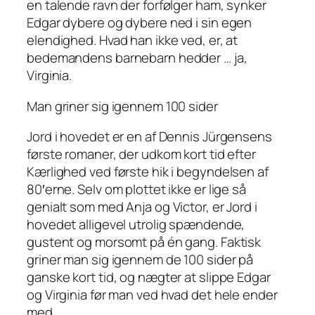
en talende ravn der forfølger ham, synker
Edgar dybere og dybere ned i sin egen
elendighed. Hvad han ikke ved, er, at
bedemandens barnebarn hedder … ja,
Virginia.
Man griner sig igennem 100 sider
Jord i hovedet er en af Dennis Jürgensens
første romaner, der udkom kort tid efter
Kærlighed ved første hik i begyndelsen af
80′erne. Selv om plottet ikke er lige så
genialt som med Anja og Victor, er Jord i
hovedet alligevel utrolig spændende,
gustent og morsomt på én gang. Faktisk
griner man sig igennem de 100 sider på
ganske kort tid, og nægter at slippe Edgar
og Virginia før man ved hvad det hele ender
med.