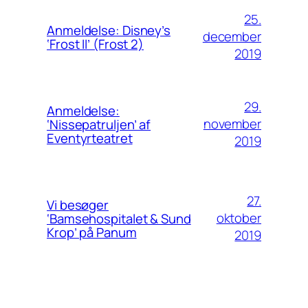
25.
Anmeldelse: Disney’s
december
‘Frost II’ (Frost 2)
2019
29.
Anmeldelse:
november
‘Nissepatruljen’ af
Eventyrteatret
2019
27.
Vi besøger
oktober
‘Bamsehospitalet & Sund
Krop’ på Panum
2019