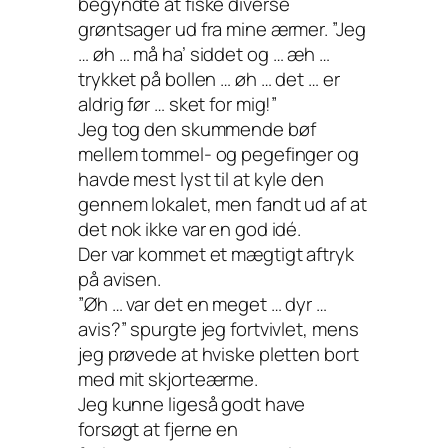
begyndte at fiske diverse
grøntsager ud fra mine ærmer. ”Jeg
… øh … må ha’ siddet og … æh …
trykket på bollen … øh … det … er
aldrig før … sket for mig!”
Jeg tog den skummende bøf
mellem tommel- og pegefinger og
havde mest lyst til at kyle den
gennem lokalet, men fandt ud af at
det nok ikke var en god idé.
Der var kommet et mægtigt aftryk
på avisen.
”Øh … var det en meget … dyr …
avis?” spurgte jeg fortvivlet, mens
jeg prøvede at hviske pletten bort
med mit skjorteærme.
Jeg kunne ligeså godt have
forsøgt at fjerne en