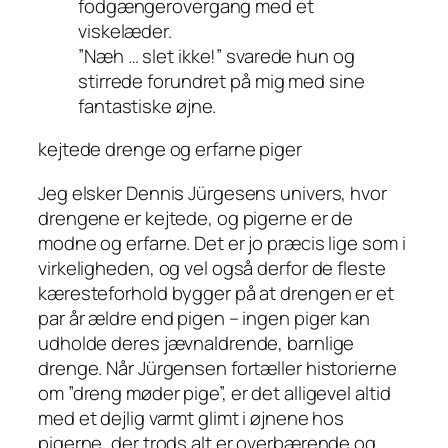
fodgængerovergang med et
viskelæder.
”Næh … slet ikke!” svarede hun og
stirrede forundret på mig med sine
fantastiske øjne.
kejtede drenge og erfarne piger
Jeg elsker Dennis Jürgesens univers, hvor
drengene er kejtede, og pigerne er de
modne og erfarne. Det er jo præcis lige som i
virkeligheden, og vel også derfor de fleste
kæresteforhold bygger på at drengen er et
par år ældre end pigen – ingen piger kan
udholde deres jævnaldrende, barnlige
drenge. Når Jürgensen fortæller historierne
om ”dreng møder pige”, er det alligevel altid
med et dejlig varmt glimt i øjnene hos
pigerne, der trods alt er overbærende og