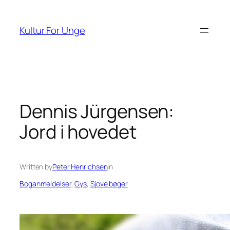
Spring
til
Kultur For Unge
indhold
Dennis Jürgensen:
Jord i hovedet
Written by
Peter Henrichsen
in
Boganmeldelser
, 
Gys
, 
Sjove bøger