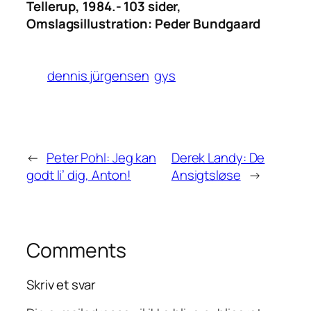
Tellerup, 1984.- 103 sider,
Omslagsillustration: Peder Bundgaard
dennis jürgensen
gys
←
Peter Pohl: Jeg kan
Derek Landy: De
godt li’ dig, Anton!
Ansigtsløse
→
Comments
Skriv et svar