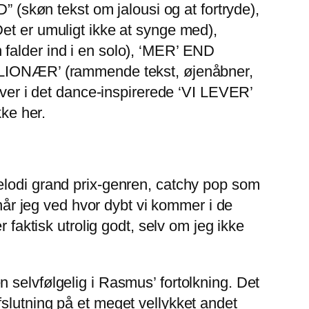
” (skøn tekst om jalousi og at fortryde),
et er umuligt ikke at synge med),
falder ind i en solo), ‘MER’ END
ILLIONÆR’ (rammende tekst, øjenåbner,
over i det dance-inspirerede ‘VI LEVER’
kke her.
elodi grand prix-genren, catchy pop som
 når jeg ved hvor dybt vi kommer i de
ktisk utrolig godt, selv om jeg ikke
lvfølgelig i Rasmus’ fortolkning. Det
 afslutning på et meget vellykket andet