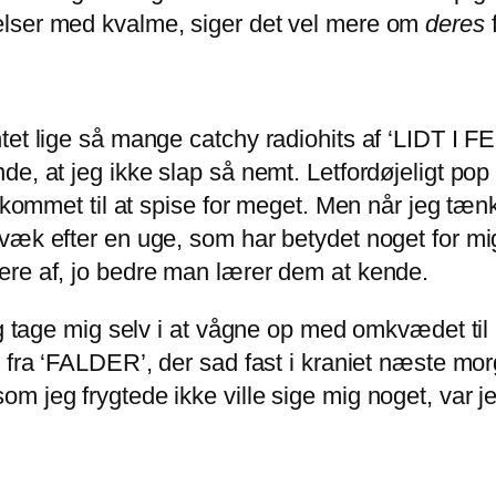
elser med kvalme, siger det vel mere om
deres
f
tet lige så mange catchy radiohits af ‘LIDT I F
e, at jeg ikke slap så nemt. Letfordøjeligt pop
 kommet til at spise for meget. Men når jeg tænke
væk efter en uge, som har betydet noget for mig
ere af, jo bedre man lærer dem at kende.
jeg tage mig selv i at vågne op med omkvædet ti
 fra ‘FALDER’, der sad fast i kraniet næste mor
 jeg frygtede ikke ville sige mig noget, var je