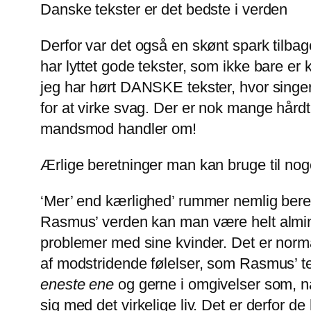
Danske tekster er det bedste i verden
Derfor var det også en skønt spark tilbag
har lyttet gode tekster, som ikke bare er k
jeg har hørt DANSKE tekster, hvor singer
for at virke svag. Der er nok mange hår
mandsmod handler om!
Ærlige beretninger man kan bruge til nog
‘Mer’ end kærlighed’ rummer nemlig beretn
Rasmus’ verden kan man være helt almin
problemer med sine kvinder. Det er norma
af modstridende følelser, som Rasmus’ te
eneste ene
og gerne i omgivelser som, nå 
sig med det virkelige liv. Det er derfor d