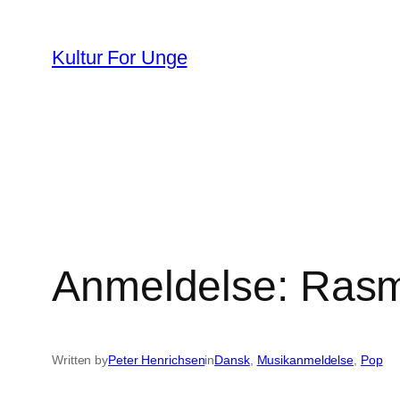
Spring
til
Kultur For Unge
indhold
Anmeldelse: Rasm
Written by
Peter Henrichsen
in
Dansk
, 
Musikanmeldelse
, 
Pop