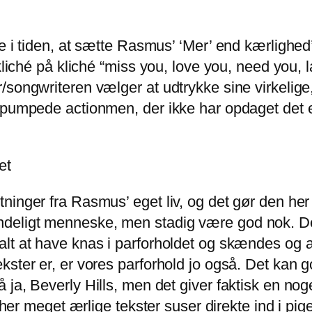
e i tiden, at sætte Rasmus’ ‘Mer’ end kærlighed’
liché på kliché “miss you, love you, need you, la
/songwriteren vælger at udtrykke sine virkelige
dtpumpede actionmen, der ikke har opdaget det
et
inger fra Rasmus’ eget liv, og det gør den her 
deligt menneske, men stadig være god nok. D
lt at have knas i parforholdet og skændes og a
kster er, er vores parforhold jo også. Det kan
ja, Beverly Hills, men det giver faktisk en noge
e her meget ærlige tekster suser direkte ind i pi