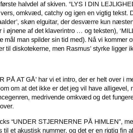
r første halvdel af skiven. “LYS I DIN LEJLIGHED
vers, omkvæd, catchy og igen en vigtig tekst. D
lder’, skøn elguitar, der desværre kun næsten 
i øjnene af det klaverintro … og teksten), ‘M
elle mål man spilder sin tid med). Nå vi kommer 
er til diskotekerne, men Rasmus’ styrke ligger i
Å AT GÅ’ har vi et intro, der er helt over i m
om om at det ikke er det jeg vil have alligevel,
egenren, medrivende omkvæd og det fungerer fa
over.
Heicks “UNDER STJERNERNE PÅ HIMLEN”, men se
ads til et akustisk nummer, og det er en rigtig fin