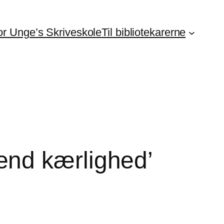
For Unge’s Skriveskole
Til bibliotekarerne
end kærlighed’