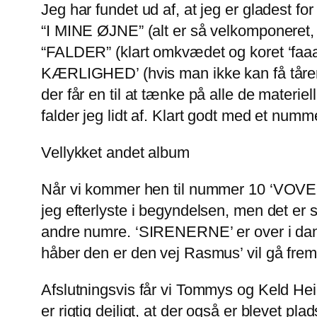
Jeg har fundet ud af, at jeg er gladest fo
“I MINE ØJNE” (alt er så velkomponeret, 
“FALDER” (klart omkvædet og koret ‘faaaa
KÆRLIGHED’ (hvis man ikke kan få tårer 
der får en til at tænke på alle de materi
falder jeg lidt af. Klart godt med et numm
Vellykket andet album
Når vi kommer hen til nummer 10 ‘VOVER P
jeg efterlyste i begyndelsen, men det er s
andre numre. ‘SIRENERNE’ er over i danc
håber den er den vej Rasmus’ vil gå frem
Afslutningsvis får vi Tommys og Keld 
er rigtig dejligt, at der også er blevet pl