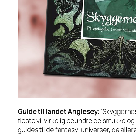
Guide til landet Anglesey:
‘Skyggernes
fleste vil virkelig beundre de smukke o
guides til de fantasy-universer, de alle