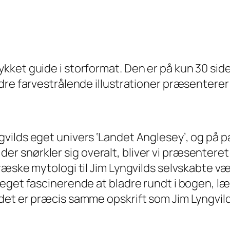
ket guide i storformat. Den er på kun 30 sider
dre farvestrålende illustrationer præsenterer 
ilds eget univers ‘Landet Anglesey’, og på p
snørkler sig overalt, bliver vi præsenteret fo
græske mytologi til Jim Lyngvilds selvskabte 
meget fascinerende at bladre rundt i bogen, l
 det er præcis samme opskrift som Jim Lyngvi