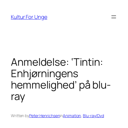
Spring
til
Kultur For Unge
indhold
Anmeldelse: ‘Tintin:
Enhjørningens
hemmelighed’ på blu-
ray
Written by
Peter Henrichsen
in
Animation
, 
Blu-ray/Dvd