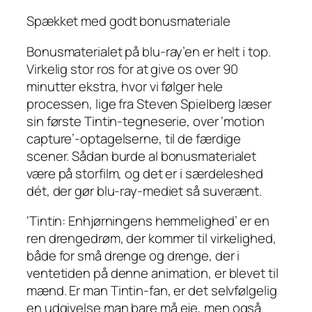
Spækket med godt bonusmateriale
Bonusmaterialet på blu-ray’en er helt i top.
Virkelig stor ros for at give os over 90
minutter ekstra, hvor vi følger hele
processen, lige fra Steven Spielberg læser
sin første Tintin-tegneserie, over ‘motion
capture’-optagelserne, til de færdige
scener. Sådan burde al bonusmaterialet
være på storfilm, og det er i særdeleshed
dét, der gør blu-ray-mediet så suverænt.
‘Tintin: Enhjørningens hemmelighed’ er en
ren drengedrøm, der kommer til virkelighed,
både for små drenge og drenge, der i
ventetiden på denne animation, er blevet til
mænd. Er man Tintin-fan, er det selvfølgelig
en udgivelse man bare
må
eje, men også