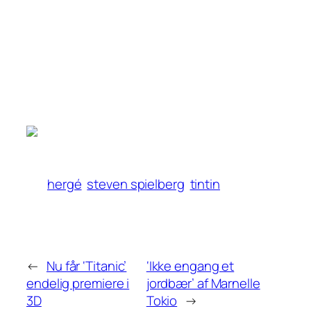
hergé
steven spielberg
tintin
←
Nu får ‘Titanic’
‘Ikke engang et
endelig premiere i
jordbær’ af Marnelle
3D
Tokio
→