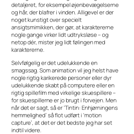
detaljeret, for eksempel øjenbevægelserne
og hår, der blafrer i vinden. Alligevel er der
noget kunstigt over specielt
ansigtsmimikken, der gør, at karaktererne
nogle gange virker lidt udtryksløse – og
netop dér, mister jeg lidt følingen med
karaktererne.
Selvfølgelig er det udelukkende en
smagssag. Som animation vil jeg helst have
nogle rigtig karikerede personer eller dyr
udelukkende skabt på computere
eller
en
rigtig spillefilm med virkelige skuespillere –
for skuespillerne er jo brugt i forvejen. Men
når det er sagt, så er ‘Tintin: Enhjørningens
hemmelighed’ så flot udført i ‘motion
capture’, at det er det bedste jeg har set
indtil videre.