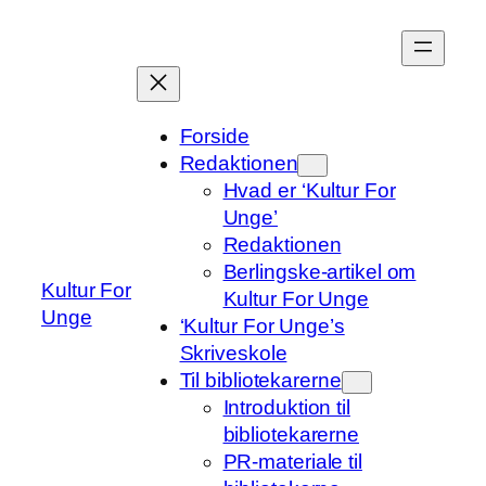
Spring
til
indhold
Forside
Redaktionen
Hvad er ‘Kultur For
Unge’
Redaktionen
Berlingske-artikel om
Kultur For
Kultur For Unge
Unge
‘Kultur For Unge’s
Skriveskole
Til bibliotekarerne
Introduktion til
bibliotekarerne
PR-materiale til