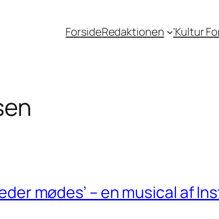
Forside
Redaktionen
‘Kultur F
sen
leder mødes’ – en musical af Ins