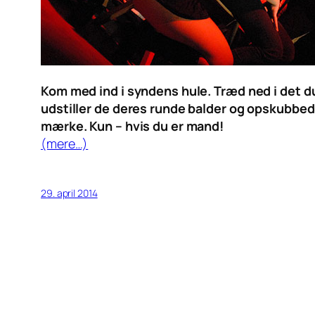
Kom med ind i syndens hule. Træd ned i det dun
udstiller de deres runde balder og opskubbede 
mærke. Kun – hvis du er mand!
(mere…)
29. april 2014