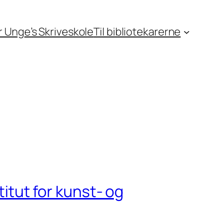
or Unge’s Skriveskole
Til bibliotekarerne
titut for kunst- og