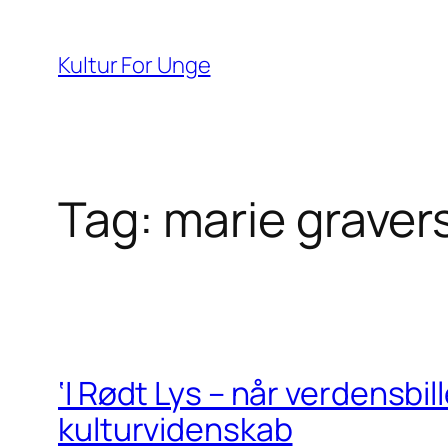
Spring
til
Kultur For Unge
indhold
Tag:
marie graver
‘I Rødt Lys – når verdensbil
kulturvidenskab