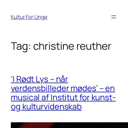
Spring
til
Kultur For Unge
indhold
Tag:
christine reuther
‘I Rødt Lys – når
verdensbilleder mødes’ – en
musical af Institut for kunst-
og kulturvidenskab