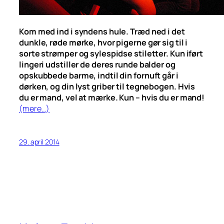
Kom med ind i syndens hule. Træd ned i det
dunkle, røde mørke, hvor pigerne gør sig til i
sorte strømper og sylespidse stiletter. Kun iført
lingeri udstiller de deres runde balder og
opskubbede barme, indtil din fornuft går i
dørken, og din lyst griber til tegnebogen. Hvis
du er mand, vel at mærke. Kun – hvis du er mand!
(mere…)
29. april 2014