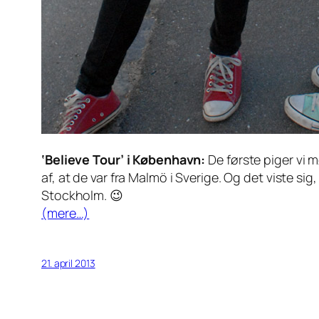
‘Believe Tour’ i København:
De første piger vi 
af, at de var fra Malmö i Sverige. Og det viste si
Stockholm. 😉
(mere…)
21. april 2013