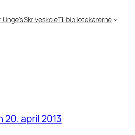
or Unge’s Skriveskole
Til bibliotekarerne
 20. april 2013