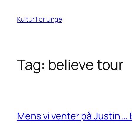
Spring
til
Kultur For Unge
indhold
Tag:
believe tour
Mens vi venter på Justin … 