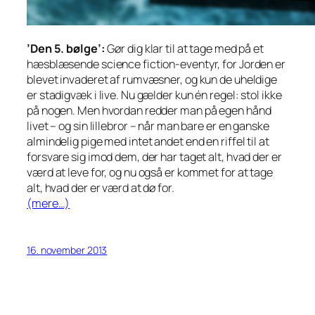
’Den 5. bølge’:
Gør dig klar til at tage med på et
hæsblæsende science fiction-eventyr, for Jorden er
blevet invaderet af rumvæsner, og kun de uheldige
er stadigvæk i live. Nu gælder kun én regel: stol ikke
på nogen. Men hvordan redder man på egen hånd
livet – og sin lillebror – når man bare er en ganske
almindelig pige med intet andet end en riffel til at
forsvare sig imod dem, der har taget alt, hvad der er
værd at leve for, og nu også er kommet for at tage
alt, hvad der er værd at dø for.
(mere…)
16. november 2013