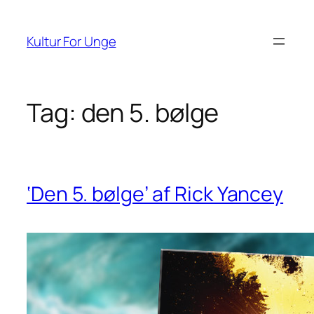
Spring
til
Kultur For Unge
indhold
Tag:
den 5. bølge
‘Den 5. bølge’ af Rick Yancey