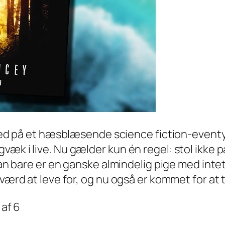
 med på et hæsblæsende science fiction-eventyr
gvæk i live. Nu gælder kun én regel: stol ikk
man bare er en ganske almindelig pige med intet 
værd at leve for, og nu også er kommet for at t