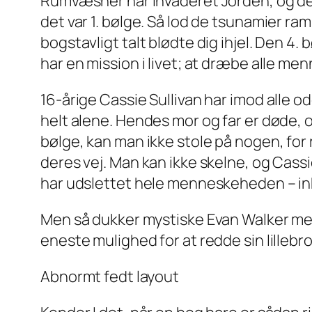
Rumvæsner har invaderet Jorden, og de
det var 1. bølge. Så lod de tsunamier ram
bogstavligt talt blødte dig ihjel. Den 4
har en mission i livet; at dræbe alle men
16-årige Cassie Sullivan har imod alle o
helt alene. Hendes mor og far er døde, 
bølge, kan man ikke stole på nogen, fo
deres vej. Man kan ikke skelne, og Cass
har udslettet hele menneskeheden – ink
Men så dukker mystiske Evan Walker med
eneste mulighed for at redde sin lilleb
Abnormt fedt layout