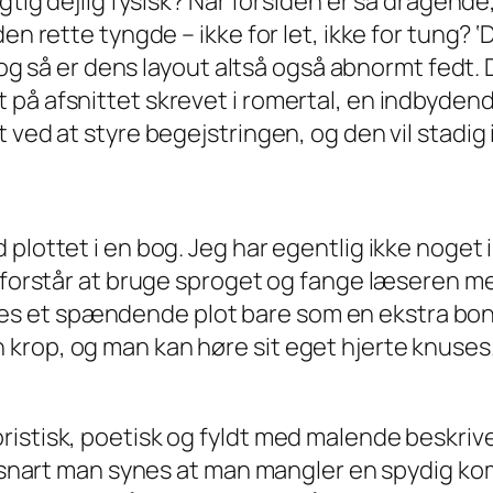
gtig dejlig fysisk? Når forsiden er så dragende, 
en rette tyngde – ikke for let, ikke for tung? 
, og så er dens layout altså også abnormt fedt. 
på afsnittet skrevet i romertal, en indbyden
t ved at styre begejstringen, og den vil stadi
 plottet i en bog. Jeg har egentlig ikke noget
n forstår at bruge sproget og fange læseren m
 et spændende plot bare som en ekstra bonus
krop, og man kan høre sit eget hjerte knuses.
ristisk, poetisk og fyldt med malende beskriv
så snart man synes at man mangler en spydig ko