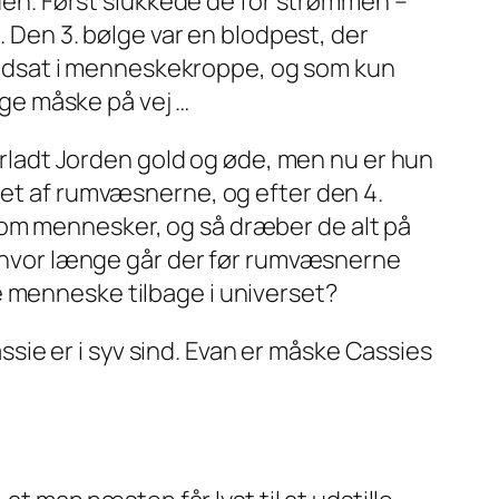
n. Først slukkede de for strømmen –
. Den 3. bølge var en blodpest, der
t indsat i menneskekroppe, og som kun
ølge måske på vej …
terladt Jorden gold og øde, men nu er hun
get af rumvæsnerne, og efter den 4.
som mennesker, og så dræber de alt på
en hvor længe går der før rumvæsnerne
e menneske tilbage i universet?
ie er i syv sind. Evan er måske Cassies