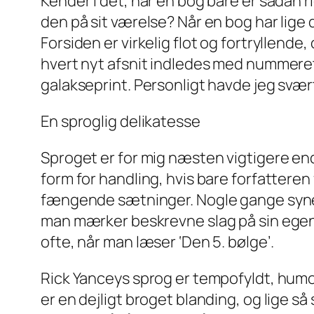
Kender I det, når en bog bare er sådan ri
den på sit værelse? Når en bog har lige d
Forsiden er virkelig flot og fortryllende
hvert nyt afsnit indledes med nummeret 
galakseprint. Personligt havde jeg svær
En sproglig delikatesse
Sproget er for mig næsten vigtigere end
form for handling, hvis bare forfattere
fængende sætninger. Nogle gange synes
man mærker beskrevne slag på sin egen 
ofte, når man læser ‘Den 5. bølge’.
Rick Yanceys sprog er tempofyldt, humo
er en dejligt broget blanding, og lige 