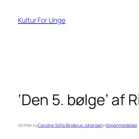
Spring
til
Kultur For Unge
indhold
‘Den 5. bølge’ af 
Written by
Caroline Sofia Binderup Johansen
in
Boganmeldelser
,