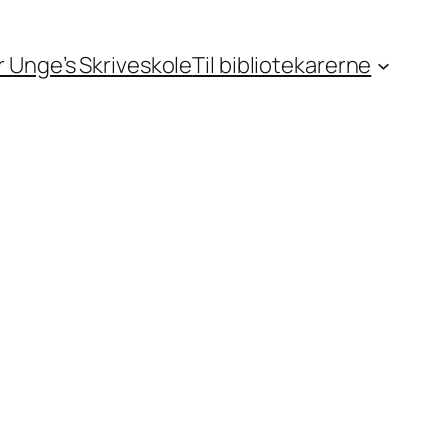
or Unge’s Skriveskole
Til bibliotekarerne