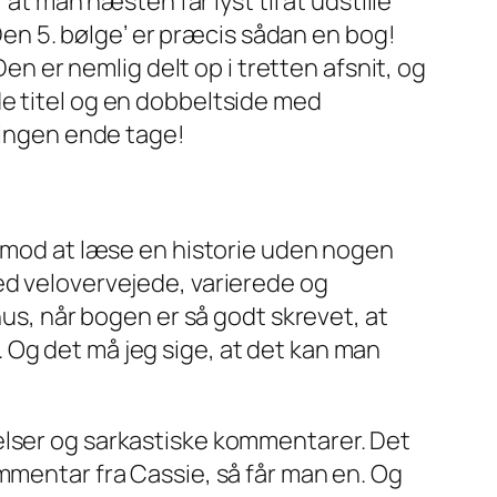
at man næsten får lyst til at udstille
‘Den 5. bølge’ er præcis sådan en bog!
Den er nemlig delt op i tretten afsnit, og
de titel og en dobbeltside med
g ingen ende tage!
 imod at læse en historie uden nogen
ed velovervejede, varierede og
, når bogen er så godt skrevet, at
 Og det må jeg sige, at det kan man
elser og sarkastiske kommentarer. Det
mmentar fra Cassie, så får man en. Og