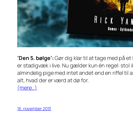
’Den 5. bølge’:
Gør dig klar til at tage med på 
er stadigvæk i live. Nu gælder kun én regel: sto
almindelig pige med intet andet end en riffel til 
alt, hvad der er værd at dø for.
(mere…)
16. november 2013