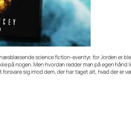
et hæsblæsende science fiction-eventyr, for Jorden er b
l ikke på nogen. Men hvordan redder man på egen hånd liv
at forsvare sig imod dem, der har taget alt, hvad der er 