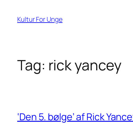
Spring
til
Kultur For Unge
indhold
Tag:
rick yancey
‘Den 5. bølge’ af Rick Yanc