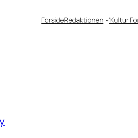
Forside
Redaktionen
‘Kultur F
ey