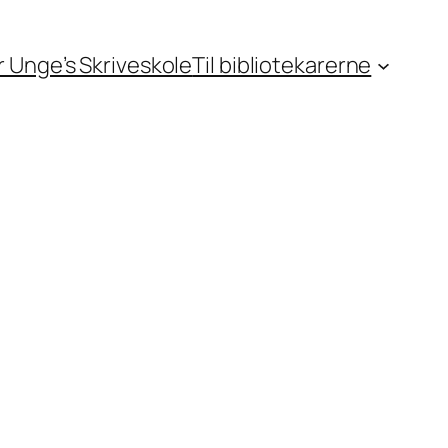
or Unge’s Skriveskole
Til bibliotekarerne