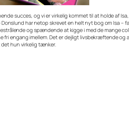
ende succes, og vi er virkelig kommet til at holde af Is
rie Donslund har netop skrevet en helt nyt bog om Isa – f
vestrålende og spændende at kigge i med de mange colla
rerne fri engang imellem. Det er dejligt livsbekræftende o
gt det hun virkelig tænker.