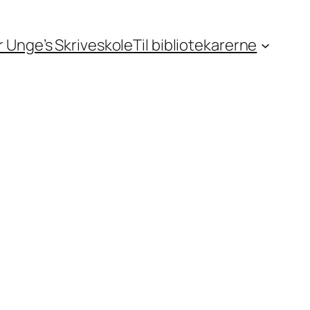
or Unge’s Skriveskole
Til bibliotekarerne