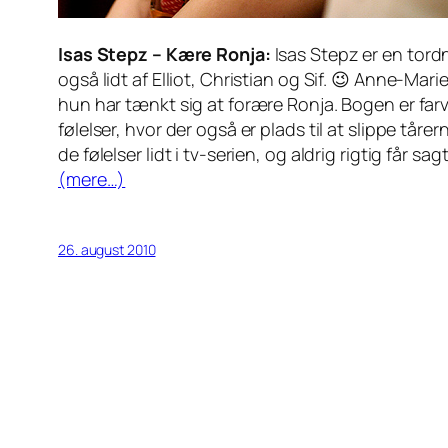
Isas Stepz – Kære Ronja:
Isas Stepz er en tordn
også lidt af Elliot, Christian og Sif. 😉 Anne-Ma
hun har tænkt sig at forære Ronja. Bogen er far
følelser, hvor der også er plads til at slippe tå
de følelser lidt i tv-serien, og aldrig rigtig får sa
(mere…)
26. august 2010