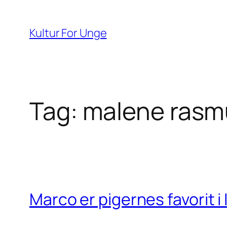
Spring
til
Kultur For Unge
indhold
Tag:
malene ras
Marco er pigernes favorit i