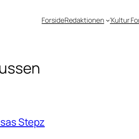
Forside
Redaktionen
‘Kultur F
mussen
 Isas Stepz