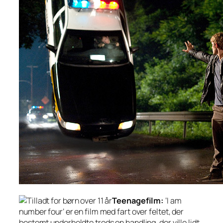
Teenagefilm:
‘I am
number four’ er en film med fart over feltet, der
bestemt underholdte trods en handling, der ville lidt