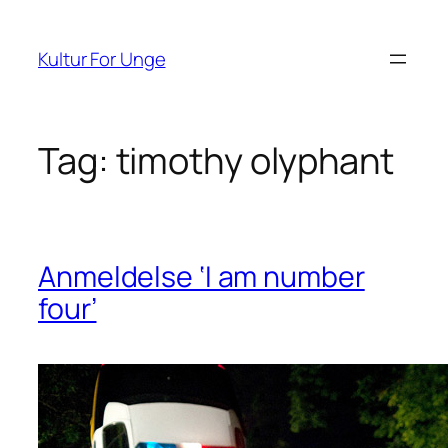
Spring
til
Kultur For Unge
indhold
Tag:
timothy olyphant
Anmeldelse ‘I am number
four’