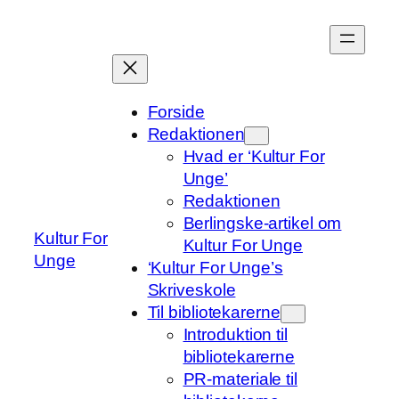
Spring
til
indhold
Forside
Redaktionen
Hvad er ‘Kultur For
Unge’
Redaktionen
Berlingske-artikel om
Kultur For
Kultur For Unge
Unge
‘Kultur For Unge’s
Skriveskole
Til bibliotekarerne
Introduktion til
bibliotekarerne
PR-materiale til