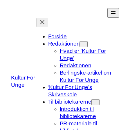
Spring
til
indhold
Forside
Redaktionen
Hvad er ‘Kultur For
Unge’
Redaktionen
Berlingske-artikel om
Kultur For
Kultur For Unge
Unge
‘Kultur For Unge’s
Skriveskole
Til bibliotekarerne
Introduktion til
bibliotekarerne
PR-materiale til