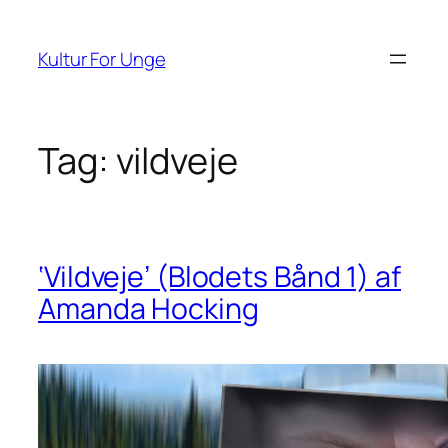
Spring
til
Kultur For Unge
indhold
Tag:
vildveje
‘Vildveje’ (Blodets Bånd 1) af
Amanda Hocking