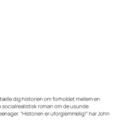
ortælle dig historien om forholdet mellem en
en socialrealistisk roman om de usunde
eenager. “Historien er uforglemmelig!” har John