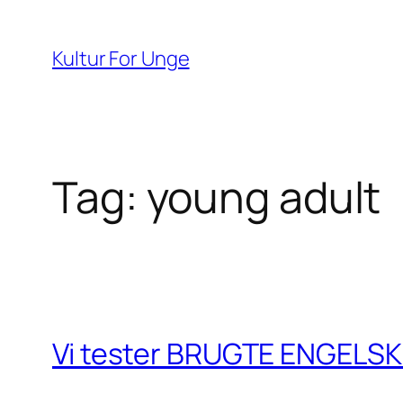
Spring
til
Kultur For Unge
indhold
Tag:
young adult
Vi tester BRUGTE ENGELS