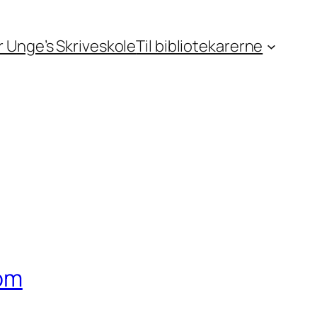
or Unge’s Skriveskole
Til bibliotekarerne
om