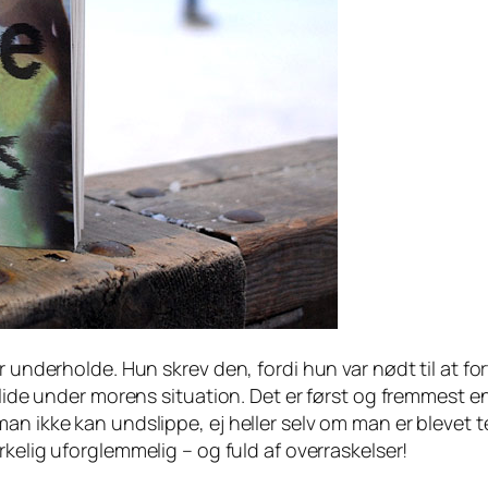
r underholde. Hun skrev den, fordi hun var nødt til at f
å lide under morens situation. Det er først og fremmest 
an ikke kan undslippe, ej heller selv om man er blevet t
irkelig
uforglemmelig – og fuld af overraskelser!