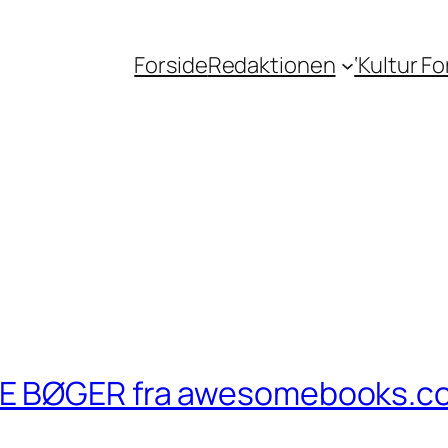
Forside
Redaktionen
‘Kultur F
KE BØGER fra awesomebooks.c