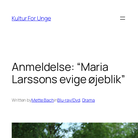
Spring
til
Kultur For Unge
indhold
Anmeldelse: “Maria
Larssons evige øjeblik”
Written by
Mette Bach
in
Blu-ray/Dvd
, 
Drama