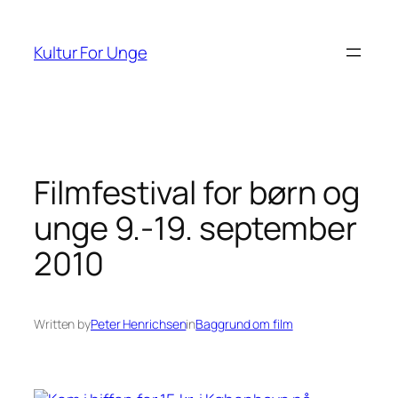
Spring
til
Kultur For Unge
indhold
Filmfestival for børn og
unge 9.-19. september
2010
Written by
Peter Henrichsen
in
Baggrund om film