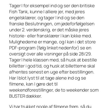
Tager I for eksempel ind og ser den britiske
Fish Tank, kunne I alliere jer, med jeres
engelsklærer, og tager I ind og se den
franske Beslutningen, om jødeforfølgelsen
under 2. verdenskrig, er det måske jeres
historie- eller fransklærer I kan lokke med.
Mulighederne er mange, og I kan i det store
PDF-program (følg linket nedenfor) se en
oversigt over alle visninger på side 28/29.
Tager I hele klassen med, så husk at bestille
billetter i god tid, og husk at billetterne skal
afhentes senest en uge efter bestillingen.
Har I blot lyst til at tage alene ind og se
filmene, kan I gøre det til
weekendforestillinger, de to weekender som
BUSTER dækker.
Vi har trukket nogle af filmene frem, så du