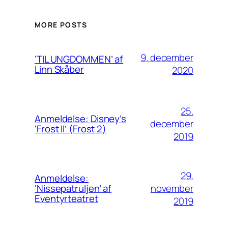
MORE POSTS
9. december
‘TIL UNGDOMMEN’ af
Linn Skåber
2020
25.
Anmeldelse: Disney’s
december
‘Frost II’ (Frost 2)
2019
29.
Anmeldelse:
november
‘Nissepatruljen’ af
Eventyrteatret
2019