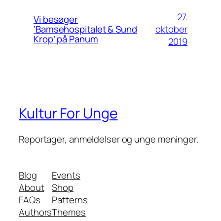
27.
Vi besøger
oktober
‘Bamsehospitalet & Sund
Krop’ på Panum
2019
Kultur For Unge
Reportager, anmeldelser og unge meninger.
Blog
Events
About
Shop
FAQs
Patterns
Authors
Themes