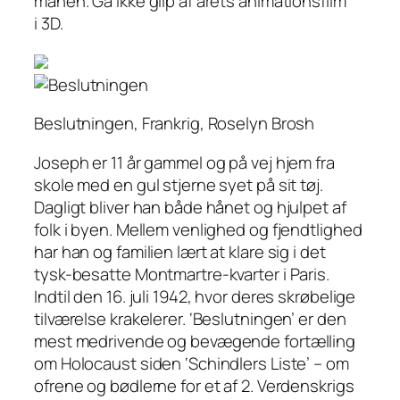
månen. Gå ikke glip af årets animationsfilm
i 3D.
Beslutningen, Frankrig, Roselyn Brosh
Joseph er 11 år gammel og på vej hjem fra
skole med en gul stjerne syet på sit tøj.
Dagligt bliver han både hånet og hjulpet af
folk i byen. Mellem venlighed og fjendtlighed
har han og familien lært at klare sig i det
tysk-besatte Montmartre-kvarter i Paris.
Indtil den 16. juli 1942, hvor deres skrøbelige
tilværelse krakelerer. ‘Beslutningen’ er den
mest medrivende og bevægende fortælling
om Holocaust siden ‘Schindlers Liste’ – om
ofrene og bødlerne for et af 2. Verdenskrigs