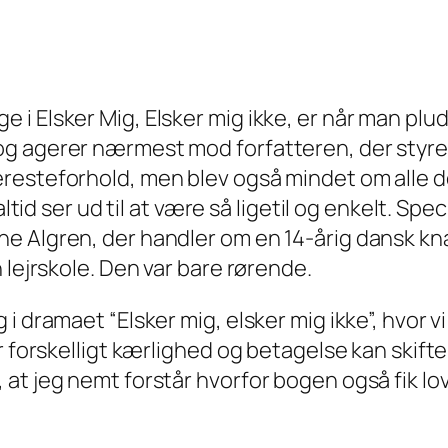
 Elsker Mig, Elsker mig ikke, er når man pludse
g agerer nærmest mod forfatteren, der styrer
resteforhold, men blev også mindet om alle d
altid ser ud til at være så ligetil og enkelt. Sp
e Algren, der handler om en 14-årig dansk knæ
 lejrskole. Den var bare rørende.
i dramaet “Elsker mig, elsker mig ikke”, hvor v
r forskelligt kærlighed og betagelse kan skifte
t jeg nemt forstår hvorfor bogen også fik lov t