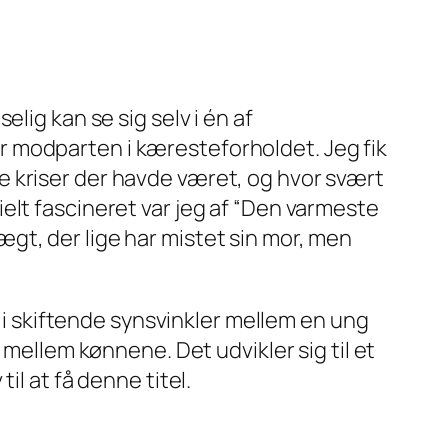
lig kan se sig selv i én af
 modparten i kæresteforholdet. Jeg fik
e kriser der havde været, og hvor svært
ecielt fascineret var jeg af “Den varmeste
gt, der lige har mistet sin mor, men
i i skiftende synsvinkler mellem en ung
 mellem kønnene. Det udvikler sig til et
il at få denne titel.