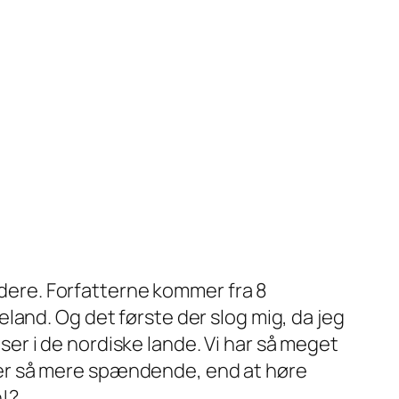
yndere. Forfatterne kommer fra 8
land. Og det første der slog mig, da jeg
jser i de nordiske lande. Vi har så meget
ad er så mere spændende, end at høre
n!?