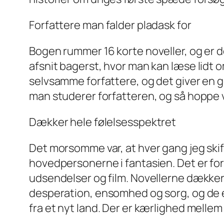
Forfattere man falder pladask for
Bogen rummer 16 korte noveller, og er der
afsnit bagerst, hvor man kan læse lidt o
selvsamme forfattere, og det giver en 
man studerer forfatteren, og så hoppe v
Dækker hele følelsesspektret
Det morsomme var, at hver gang jeg ski
hovedpersonerne i fantasien. Det er fo
udsendelser og film. Novellerne dækker h
desperation, ensomhed og sorg, og de e
fra et nyt land. Der er kærlighed melle