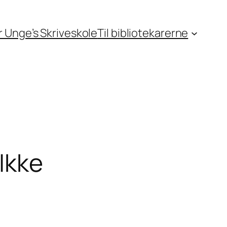
or Unge’s Skriveskole
Til bibliotekarerne
Ikke