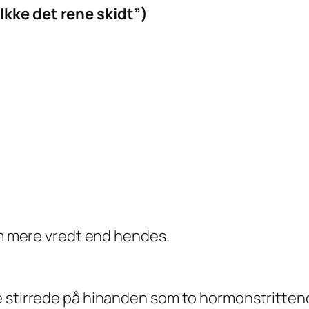
kke det rene skidt”)
rem mere vredt end hendes.
e stirrede på hinanden som to hormonstrittend