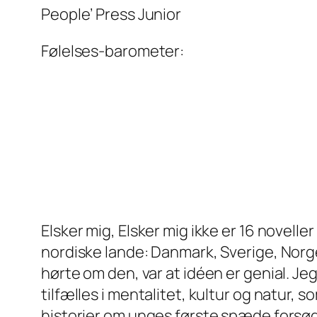
People’ Press Junior
Følelses-barometer:
Elsker mig, Elsker mig ikke er 16 novell
nordiske lande: Danmark, Sverige, Norge
hørte om den, var at idéen er genial. Jeg
tilfælles i mentalitet, kultur og natur,
historier om unges første spæde forsøg 