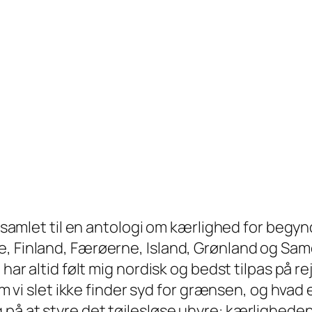
er samlet til en antologi om kærlighed for beg
, Finland, Færøerne, Island, Grønland og Same
 har altid følt mig nordisk og bedst tilpas på re
 som vi slet ikke finder syd for grænsen, og hv
på at styre det tøjlesløse uhyre: kærlighede