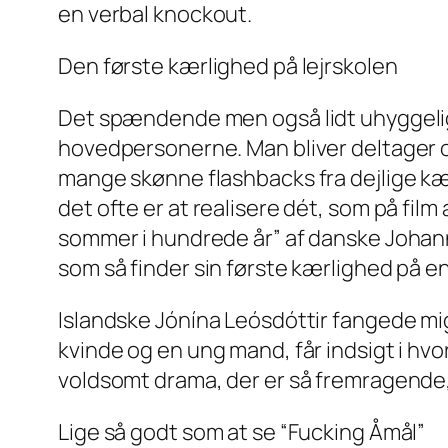
en verbal knockout.
Den første kærlighed på lejrskolen
Det spændende men også lidt uhyggelige i
hovedpersonerne. Man bliver deltager o
mange skønne flashbacks fra dejlige kæ
det ofte er at realisere dét, som på film 
sommer i hundrede år” af danske Johann
som så finder sin første kærlighed på en
Islandske Jónína Leósdóttir fangede mig 
kvinde og en ung mand, får indsigt i hvo
voldsomt drama, der er så fremragende, a
Lige så godt som at se “Fucking Åmål”