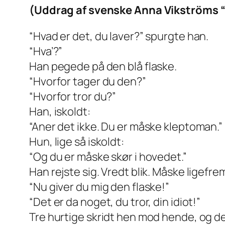
(Uddrag af svenske Anna Vikströms “I
“Hvad er det, du laver?” spurgte han.
“Hva’?”
Han pegede på den blå flaske.
“Hvorfor tager du den?”
“Hvorfor tror du?”
Han, iskoldt:
“Aner det ikke. Du er måske kleptoman.”
Hun, lige så iskoldt:
“Og du er måske skør i hovedet.”
Han rejste sig. Vredt blik. Måske ligef
“Nu giver du mig den flaske!”
“Det er da noget, du tror, din idiot!”
Tre hurtige skridt hen mod hende, og d