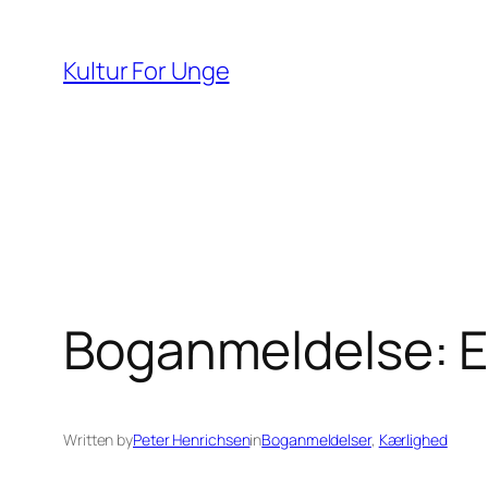
Spring
til
Kultur For Unge
indhold
Boganmeldelse: El
Written by
Peter Henrichsen
in
Boganmeldelser
, 
Kærlighed