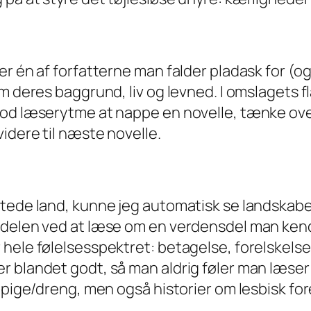
 én af forfatterne man falder pladask for (og d
m deres baggrund, liv og levned. I omslagets f
god læserytme at nappe en novelle, tænke ove
idere til næste novelle.
ftede land, kunne jeg automatisk se landskabe
rdelen ved at læse om en verdensdel man kende
ele følelsesspektret: betagelse, forelskelse, 
r blandet godt, så man aldrig føler man læser
m pige/dreng, men også historier om lesbisk fo