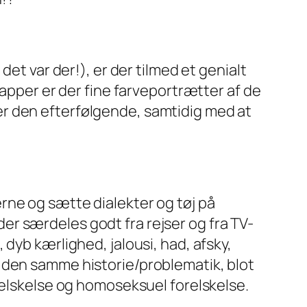
et var der!), er der tilmed et genialt
lapper er der fine farveportrætter af de
r den efterfølgende, samtidig med at
rne og sætte dialekter og tøj på
r særdeles godt fra rejser og fra TV-
dyb kærlighed, jalousi, had, afsky,
 den samme historie/problematik, blot
relskelse og homoseksuel forelskelse.