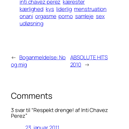
inti chavez perez
kærester
kærlighed
kys
liderlig
menstruation
onani
orgasme
porno
samleje
sex
udløsning
←
Boganmeldelse: No
ABSOLUTE HITS
og mig
2010
→
Comments
3 svar til “Respekt drenge! af Inti Chavez
Perez”
23. januar 2011