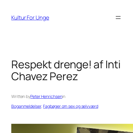
Spring
til
Kultur For Unge
indhold
Respekt drenge! af Inti
Chavez Perez
Written by
Peter Henrichsen
in
Boganmeldelser
, 
Fagbøger om sex og selvværd