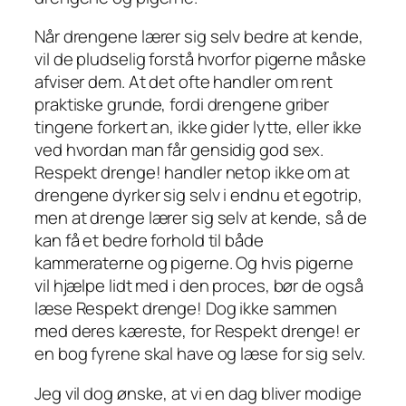
Når drengene lærer sig selv bedre at kende,
vil de pludselig forstå hvorfor pigerne måske
afviser dem. At det ofte handler om rent
praktiske grunde, fordi drengene griber
tingene forkert an, ikke gider lytte, eller ikke
ved hvordan man får gensidig god sex.
Respekt drenge! handler netop ikke om at
drengene dyrker sig selv i endnu et egotrip,
men at drenge lærer sig selv at kende, så de
kan få et bedre forhold til både
kammeraterne og pigerne. Og hvis pigerne
vil hjælpe lidt med i den proces, bør de også
læse Respekt drenge! Dog ikke sammen
med deres kæreste, for Respekt drenge! er
en bog fyrene skal have og læse for sig selv.
Jeg vil dog ønske, at vi en dag bliver modige