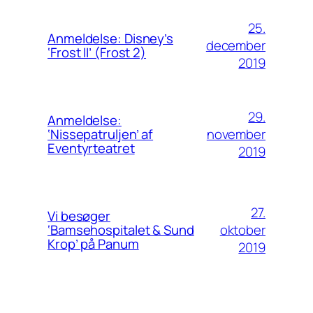
25.
Anmeldelse: Disney’s
december
‘Frost II’ (Frost 2)
2019
29.
Anmeldelse:
november
‘Nissepatruljen’ af
Eventyrteatret
2019
27.
Vi besøger
oktober
‘Bamsehospitalet & Sund
Krop’ på Panum
2019