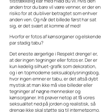
tilstrækkelig klar med hvad du vil. Hvis den
anden tror du bare vil være venner, er der en
risiko for at du bliver betragtet som enhver
anden ven. Og når det billede først har sat
sig, er det svært at komme af med!
Hvorfor er fotos af kønsorganer og elskende
par stadig tabu?
Det eneste ærgerlige i Respekt drenge! er,
at der ingen tegninger eller fotos er. Der er
kun kedelig silhuet-grafik som dekoration,
og i en topmoderne seksualoplysningsbog,
hvor ingen emner er tabu, er det altså dybt
mystisk at man ikke må vise billeder eller
tegninger af nøgne mennesker og
kønsorganer. Inti prøver netop at få vores
seksualitet ned på jorden og realistisk, så
drenge ikke skal støtte sig til internetporno.