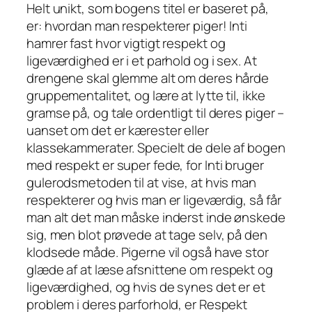
Helt unikt, som bogens titel er baseret på,
er: hvordan man respekterer piger! Inti
hamrer fast hvor vigtigt respekt og
ligeværdighed er i et parhold og i sex. At
drengene skal glemme alt om deres hårde
gruppementalitet, og lære at lytte til, ikke
gramse på, og tale ordentligt til deres piger –
uanset om det er kærester eller
klassekammerater. Specielt de dele af bogen
med respekt er super fede, for Inti bruger
gulerodsmetoden til at vise, at hvis man
respekterer og hvis man er ligeværdig, så får
man alt det man måske inderst inde ønskede
sig, men blot prøvede at tage selv, på den
klodsede måde. Pigerne vil også have stor
glæde af at læse afsnittene om respekt og
ligeværdighed, og hvis de synes det er et
problem i deres parforhold, er Respekt