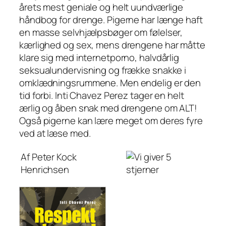
årets mest geniale og helt uundværlige
håndbog for drenge. Pigerne har længe haft
en masse selvhjælpsbøger om følelser,
kærlighed og sex, mens drengene har måtte
klare sig med internetporno, halvdårlig
seksualundervisning og frække snakke i
omklædningsrummene. Men endelig er den
tid forbi. Inti Chavez Perez tager en helt
ærlig og åben snak med drengene om ALT!
Også pigerne kan lære meget om deres fyre
ved at læse med.
Af Peter Kock
Henrichsen