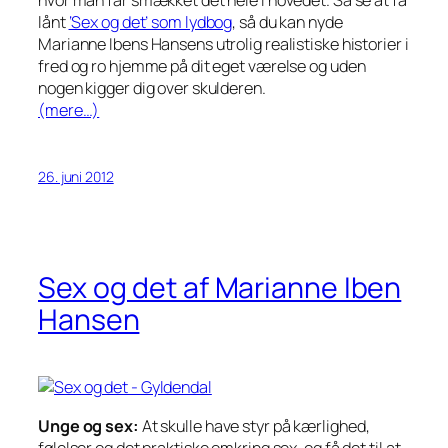
lånt
‘Sex og det’ som lydbog
, så du kan nyde
Marianne Ibens Hansens utrolig realistiske historier i
fred og ro hjemme på dit eget værelse og uden
nogen kigger dig over skulderen.
(mere…)
26. juni 2012
Sex og det af Marianne Iben
Hansen
Unge og sex:
At skulle have styr på kærlighed,
følelser og det praktiske omkring sex, og få det til at