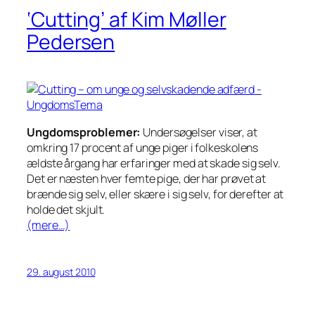
‘Cutting’ af Kim Møller
Pedersen
Ungdomsproblemer:
Undersøgelser viser, at
omkring 17 procent af unge piger i folkeskolens
ældste årgang har erfaringer med at skade sig selv.
Det er næsten hver femte pige, der har prøvet at
brænde sig selv, eller skære i sig selv, for derefter at
holde det skjult.
(mere…)
29. august 2010