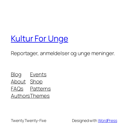
Kultur For Unge
Reportager, anmeldelser og unge meninger.
Blog
Events
About
Shop
FAQs
Patterns
Authors
Themes
Twenty Twenty-Five
Designed with
WordPress