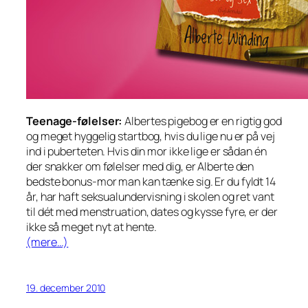
Teenage-følelser:
Albertes pigebog er en rigtig god
og meget hyggelig startbog, hvis du lige nu er på vej
ind i puberteten. Hvis din mor ikke lige er sådan én
der snakker om følelser med dig, er Alberte den
bedste bonus-mor man kan tænke sig. Er du fyldt 14
år, har haft seksualundervisning i skolen og ret vant
til dét med menstruation, dates og kysse fyre, er der
ikke så meget nyt at hente.
(mere…)
19. december 2010