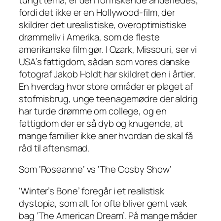
fordi det
ikke
er en Hollywood-film, der
skildrer det urealistiske, overoptimistiske
drømmeliv i Amerika, som de fleste
amerikanske film gør. I Ozark, Missouri, ser vi
USA’s fattigdom, sådan som vores danske
fotograf Jakob Holdt har skildret den i årtier.
En hverdag hvor store områder er plaget af
stofmisbrug, unge teenagemødre der aldrig
har turde drømme om college, og en
fattigdom der er så dyb og knugende, at
mange familier ikke aner hvordan de skal få
råd til aftensmad.
Som ‘Roseanne’ vs ‘The Cosby Show’
‘Winter’s Bone’ foregår i et realistisk
dystopia, som alt for ofte bliver gemt væk
bag ‘The American Dream’. På mange måder