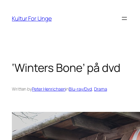
Spring
til
Kultur For Unge
indhold
‘Winters Bone’ på dvd
Written by
Peter Henrichsen
in
Blu-ray/Dvd
, 
Drama