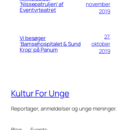
november
‘Nissepatruljen’ af
Eventyrteatret
2019
27.
Vi besøger
oktober
‘Bamsehospitalet & Sund
Krop’ på Panum
2019
Kultur For Unge
Reportager, anmeldelser og unge meninger.
Blog
Events