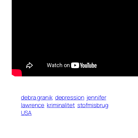
debra granik
depression
jennifer
lawrence
kriminalitet
stofmisbrug
USA