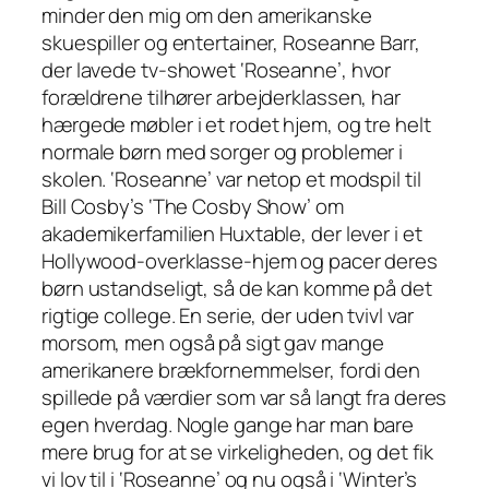
minder den mig om den amerikanske
skuespiller og entertainer, Roseanne Barr,
der lavede tv-showet ‘Roseanne’, hvor
forældrene tilhører arbejderklassen, har
hærgede møbler i et rodet hjem, og tre helt
normale børn med sorger og problemer i
skolen. ‘Roseanne’ var netop et modspil til
Bill Cosby’s ‘The Cosby Show’ om
akademikerfamilien Huxtable, der lever i et
Hollywood-overklasse-hjem og pacer deres
børn ustandseligt, så de kan komme på det
rigtige college. En serie, der uden tvivl var
morsom, men også på sigt gav mange
amerikanere brækfornemmelser, fordi den
spillede på værdier som var så langt fra deres
egen hverdag. Nogle gange har man bare
mere brug for at se virkeligheden, og det fik
vi lov til i ‘Roseanne’ og nu også i ‘Winter’s