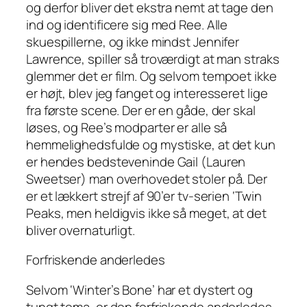
og derfor bliver det ekstra nemt at tage den
ind og identificere sig med Ree. Alle
skuespillerne, og ikke mindst Jennifer
Lawrence, spiller så troværdigt at man straks
glemmer det er film. Og selvom tempoet ikke
er højt, blev jeg fanget og interesseret lige
fra første scene. Der er en gåde, der skal
løses, og Ree’s modparter er alle så
hemmelighedsfulde og mystiske, at det kun
er hendes bedsteveninde Gail (Lauren
Sweetser) man overhovedet stoler på. Der
er et lækkert strejf af 90’er tv-serien ‘Twin
Peaks, men heldigvis ikke så meget, at det
bliver overnaturligt.
Forfriskende anderledes
Selvom ‘Winter’s Bone’ har et dystert og
tungt tema, er den forfriskende anderledes,