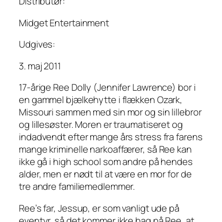
Distributør:
Midget Entertainment
Udgives:
3. maj 2011
17-årige Ree Dolly (Jennifer Lawrence) bor i
en gammel bjælkehytte i flækken Ozark,
Missouri sammen med sin mor og sin lillebror
og lillesøster. Moren er traumatiseret og
indadvendt efter mange års stress fra farens
mange kriminelle narkoaffærer, så Ree kan
ikke gå i high school som andre på hendes
alder, men er nødt til at være en mor for de
tre andre familiemedlemmer.
Ree’s far, Jessup, er som vanligt ude på
eventyr, så det kommer ikke bag på Ree, at