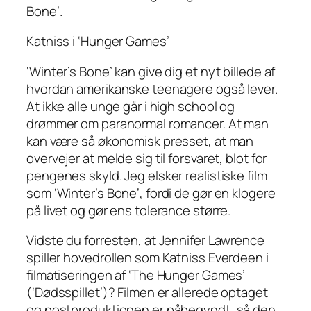
Bone’.
Katniss i ‘Hunger Games’
‘Winter’s Bone’ kan give dig et nyt billede af
hvordan amerikanske teenagere også lever.
At ikke alle unge går i high school og
drømmer om paranormal romancer. At man
kan være så økonomisk presset, at man
overvejer at melde sig til forsvaret, blot for
pengenes skyld. Jeg elsker realistiske film
som ‘Winter’s Bone’, fordi de gør en klogere
på livet og gør ens tolerance større.
Vidste du forresten, at Jennifer Lawrence
spiller hovedrollen som Katniss Everdeen i
filmatiseringen af ‘The Hunger Games’
(‘Dødsspillet’)? Filmen er allerede optaget
og postproduktionen er påbegyndt, så den