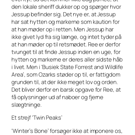
den lokale sheriff dukker op og spørger hvor
Jessup befinder sig. Det nye er, at Jessup
har sat hytten og markerne som kaution for
at han møder op i retten. Men Jessup har
ikke givet lyd fra sig længe, og intet tyder på
at han møder op til retsmødet. Ree er derfor
tvunget til at finde Jessup inden en uge, for
hytten og markerne er deres aller sidste håb
i livet. Men i ‘Busiek State Forrest and Wildlife
Area’, som Ozarks støder op til, er fattigdom
grunden til, at der ikke meget lov og orden.
Det bliver derfor en barsk opgave for Ree, at
få oplysninger ud af naboer og fjerne
slægtninge.
Et strejf ‘Twin Peaks’
‘Winter’s Bone’ forsøger ikke at imponere os,