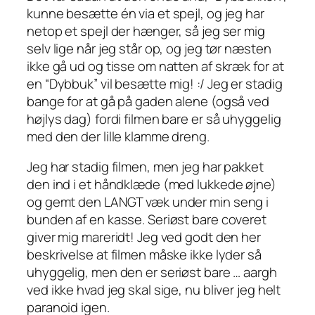
kunne besætte én via et spejl, og jeg har
netop et spejl der hænger, så jeg ser mig
selv lige når jeg står op, og jeg tør næsten
ikke gå ud og tisse om natten af skræk for at
en “Dybbuk” vil besætte mig! :/ Jeg er stadig
bange for at gå på gaden alene (også ved
højlys dag) fordi filmen bare er så uhyggelig
med den der lille klamme dreng.
Jeg har stadig filmen, men jeg har pakket
den ind i et håndklæde (med lukkede øjne)
og gemt den LANGT væk under min seng i
bunden af en kasse. Seriøst bare coveret
giver mig mareridt! Jeg ved godt den her
beskrivelse at filmen måske ikke lyder så
uhyggelig, men den er seriøst bare … aargh
ved ikke hvad jeg skal sige, nu bliver jeg helt
paranoid igen.