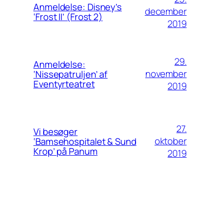
Anmeldelse: Disney’s
december
‘Frost II’ (Frost 2)
2019
29.
Anmeldelse:
november
‘Nissepatruljen’ af
Eventyrteatret
2019
27.
Vi besøger
oktober
‘Bamsehospitalet & Sund
Krop’ på Panum
2019