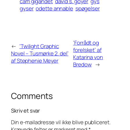
cam gigandet
david s. goyer
gys
gyser
odette annable
spøgelser
‘Forrådt og
←
‘Twilight Graphic
forelsket’ af
Novel – Tusmørke 2. del’
Katarina von
af Stephenie Meyer
Bredow
→
Comments
Skriv et svar
Din e-mailadresse vil ikke blive publiceret.
Krævede felter er markeret med
*