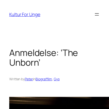
Spring
til
Kultur For Unge
indhold
Anmeldelse: ‘The
Unborn’
Written by
Peter
in
Biograffilm
, 
Gys