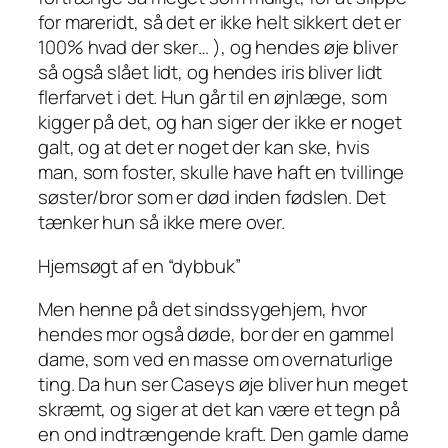
for mareridt, så det er ikke helt sikkert det er
100% hvad der sker… ), og hendes øje bliver
så også slået lidt, og hendes iris bliver lidt
flerfarvet i det. Hun går til en øjnlæge, som
kigger på det, og han siger der ikke er noget
galt, og at det er noget der kan ske, hvis
man, som foster, skulle have haft en tvillinge
søster/bror som er død inden fødslen. Det
tænker hun så ikke mere over.
Hjemsøgt af en “dybbuk”
Men henne på det sindssygehjem, hvor
hendes mor også døde, bor der en gammel
dame, som ved en masse om overnaturlige
ting. Da hun ser Caseys øje bliver hun meget
skræmt, og siger at det kan være et tegn på
en ond indtrængende kraft. Den gamle dame