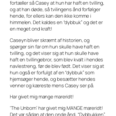
fortæller så Casey at hun har haft en tvilling,
og at han døde, så tvilingens ånd forfølger
hende, for ellers kan den ikke komme i
himmelen. Det kaldes en “dybbuk” og det er
en
meget ond
kraft!
Caseyn bliver skræmt af historien, og
spørger sin far om hun skulle have haft en
tvilling, og det viser sig at hun skulle have
haft en tvillingebror, som blev kvalt i hendes
navlestreng, før de blev født. Det viser sig at
hun også
er
forfulgt af en “dybbuk” som
hjemsøger hende, og besætter hendes
venner og kæreste mens Casey ser på.
Har givet mig mange mareridt!
‘The Unborn’ har givet mig MANGE mareridt!
Det var sådan at den onde ånd, “Dybbukken”,