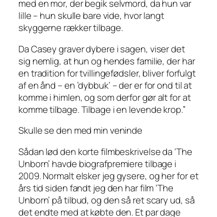
med en mor, der begik selvmord, da hun var
lille – hun skulle bare vide, hvor langt
skyggerne rækker tilbage.
Da Casey graver dybere i sagen, viser det
sig nemlig, at hun og hendes familie, der har
en tradition for tvillingefødsler, bliver forfulgt
af en ånd – en ’dybbuk’ – der er for ond til at
komme i himlen, og som derfor gør alt for at
komme tilbage. Tilbage i en levende krop.”
Skulle se den med min veninde
Sådan lød den korte filmbeskrivelse da ‘The
Unborn’ havde biografpremiere tilbage i
2009. Normalt
elsker
jeg gysere, og her for et
års tid siden fandt jeg den har film ‘The
Unborn’ på tilbud, og den så ret scary ud, så
det endte med at købte den. Et par dage