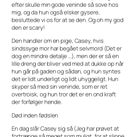
efter skulle min gode veninde så sove hos
mig, og da hun også elsker gysere,
besluttede vi os for at se den. Og oh my god
den er scary!
Den handler om en pige, Casey, hvis
sindssyge mor har begået selvmord (Det er
dog en mindre detalje …), men der er så en
lille dreng der bliver ved med at dukke op når
hun går på gaden og sådan, og hun syntes
det er lidt underligt og lidt uhyggeligt. Hun
skyper så med sin veninde, som er ret
overtroisk, og hun tror det er en ond kraft
der forfølger hende.
Død inden fødslen
En dag slår Casey sig så (Jeg har prøvet at
fortrænge så meget som muligt, for at slippe