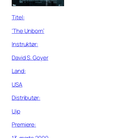
Titel:
‘The Unborn’
Instruktør:
David S. Goyer
Land:
USA
Distributør:
Uip
Premiere:
13. marts 2009