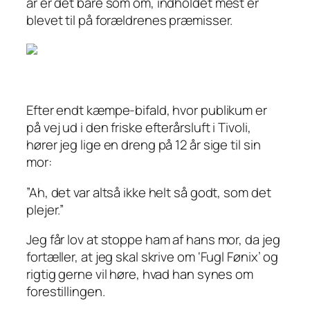
år er det bare som om, indholdet mest er
blevet til på forældrenes præmisser.
Efter endt kæmpe-bifald, hvor publikum er
på vej ud i den friske efterårsluft i Tivoli,
hører jeg lige en dreng på 12 år sige til sin
mor:
”Ah, det var altså ikke helt så godt, som det
plejer.”
Jeg får lov at stoppe ham af hans mor, da jeg
fortæller, at jeg skal skrive om ‘Fugl Fønix’ og
rigtig gerne vil høre, hvad han synes om
forestillingen.