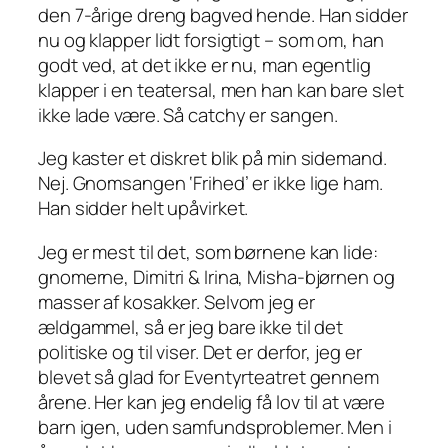
den 7-årige dreng bagved hende. Han sidder
nu og klapper lidt forsigtigt – som om, han
godt ved, at det ikke er nu, man egentlig
klapper i en teatersal, men han kan bare slet
ikke lade være. Så
catchy
er sangen.
Jeg kaster et diskret blik på min sidemand.
Nej. Gnomsangen ‘Frihed’ er ikke lige ham.
Han sidder helt upåvirket.
Jeg er mest til det, som børnene kan lide:
gnomerne, Dimitri & Irina, Misha-bjørnen og
masser af kosakker. Selvom jeg er
ældgammel, så er jeg bare ikke til det
politiske og til viser. Det er derfor, jeg er
blevet så glad for Eventyrteatret gennem
årene. Her kan jeg endelig få lov til at være
barn igen, uden samfundsproblemer. Men i