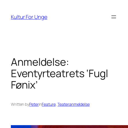
Spring
til
Kultur For Unge
indhold
Anmeldelse:
Eventyrteatrets ‘Fugl
Fønix’
Written by
Peter
in
Feature
, 
Teateranmeldelse