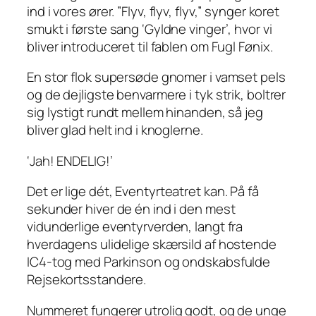
ind i vores ører.
”Flyv, flyv, flyv,”
synger koret
smukt i første sang ‘Gyldne vinger’, hvor vi
bliver introduceret til fablen om Fugl Fønix.
En stor flok supersøde gnomer i vamset pels
og de dejligste benvarmere i tyk strik, boltrer
sig lystigt rundt mellem hinanden, så jeg
bliver glad helt ind i knoglerne.
‘Jah! ENDELIG!’
Det er lige
dét
, Eventyrteatret kan. På få
sekunder hiver de én ind i den mest
vidunderlige eventyrverden, langt fra
hverdagens ulidelige skærsild af hostende
IC4-tog med Parkinson og ondskabsfulde
Rejsekortsstandere.
Nummeret fungerer utrolig godt, og de unge