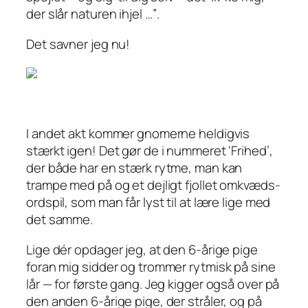
der slår naturen ihjel …”
.
Det savner jeg nu!
I andet akt kommer gnomerne heldigvis
stærkt igen! Det gør de i nummeret ‘Frihed’,
der både har en stærk rytme, man kan
trampe med på og et dejligt fjollet omkvæds-
ordspil, som man får lyst til at lære lige med
det samme.
Lige dér opdager jeg, at den 6-årige pige
foran mig sidder og trommer rytmisk på sine
lår — for første gang. Jeg kigger også over på
den anden 6-årige pige, der stråler, og på