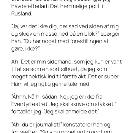
havde efterladt Det hemmelige politi i
Rusland.
”Ja, var det ikke dig, der sad ved siden af mig
og skrev en masse ned på en blok?”
spørger
han.
”Du har noget med forestillingen at
gøre, ikke?”
Ah! Det er min sidemand, som jeg kun er vant
til at se som en sort silhuet, da jeg kom
meget hektisk ind til første akt. Det er super.
Ham vil jeg
rigtig gerne
tale med.
”Åhhh. Nårh, sådan. Nej, jeg er ikke fra
Eventyrteatret. Jeg skal skrive om stykket,”
fortæller jeg.
”Jeg skal anmelde det.”
”Ah, du er journalist!”
konstaterer han og
fortsætter.
”Skriv nu noget rigtig
godt
om