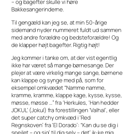
– og bagefter skulle vi høre
Bakkesangerinderne.
Til gengæld kan jeg se, at min 50-årige
sidemand nyder nummeret fuldt ud sammen
med andre forældre og bedsteforældre! Og
de klapper højt bagefter. Rigtig højt!
Jeg kommer i tanke om, at der vist egentlig
ikke har været så mange børnesange. Der
plejer at være virkelig mange sange, børnene
kan klappe og synge med på, som for
eksempel omkvædet
“Namme namme,
kramme, kramme, klappe kage, kysse, kysse,
møsse, møsse …”
fra ‘Herkules, ‘Han hedder
JOKUL’ (Jokul) fra forestillingen ‘Valhal’, eller
det super
catchy
omkvæd i ‘Red
Regnskoven’ fra ‘El Dorado’:
“Kan du se dig i
spejlet – og sig’ til dig selv – det’ ik-ke mig,