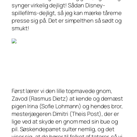
synger virkelig dejligt! Sådan
Disney-
spillefilms-dejligt
, så jeg kan mærke tårerne
presse sig på. Det er simpelthen så sødt og
smukt!
Først lærer vi den lille topmavede gnom,
Zavod (Rasmus Dietz) at kende og dernæst
pigen Irina (Sofie Lohmann) og hendes bror,
mesterjægeren Dimitri (Theis Post), der er
lige ved at skyde en gnom med sin bue og
pil. Søskendeparret sulter nemlig, og det
viser sig, at de hører til folket af tatarer, så vi