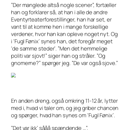
”Der manglede altså nogle scener”,
fortæller
han og forklarer så, at han i alle de andre
Eventyrteaterforestillinger, han har set, er
vant til at komme hen i mange forskellige
verdener, hvor han kan opleve noget nyt. Og
i ‘Fugl Fønix’ synes han, det foregår meget
‘de samme steder’.
”Men det hemmelige
politi var sjovt!”
siger han og stråler.
”Og
gnomerne?”
spørger jeg.
”De var også sjove.”
En anden dreng, også omkring 11-12 år, lytter
med i, hvad vi taler om, og jeg griber chancen
og spørger, hvad han synes om ‘Fugl Fønix’.
”Det var ikk’ sååå spændende …”.