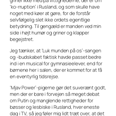
griner ikke med på vittighederne, der er om
‘ko-rruption’ i Rusland, og som skulle have
noget med køer at gøre, for de forstår
selvfølgelig slet ikke ordets egentlige
betydning. Til gengæld er manden ved min
side i højt humør og griner og klapper
begejstret.
Jeg tænker, at ‘Luk munden på os’-sangen
og -budskabet faktisk havde passet bedre
ind i en musical for gymnasieelever, end for
børnene her i salen, der er kommet for at få
en eventyrlig tidsrejse.
‘Mjav Power’-pigerne gør det suverænt godt,
men der er bare i forvejen så meget debat
om Putin og manglende rettigheder for
bøsser og lesbiske i Rusland, hver eneste
dag i TV, så jeg føler mig lidt træt over, at det