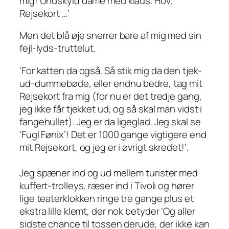
mig! Undskyld dame med klaus. Hov,
Rejsekort …’
Men det blå øje snerrer bare af mig med sin
fejl-lyds-truttelut.
‘For katten da også. Så stik mig da den tjek-
ud-dummebøde, eller endnu bedre, tag mit
Rejsekort fra mig
(for nu er det tredje gang,
jeg ikke får tjekket ud, og så skal man vidst i
fangehullet).
Jeg er da ligeglad. Jeg skal se
‘Fugl Fønix’! Det er 1000 gange vigtigere end
mit Rejsekort, og jeg er i øvrigt skredet!’.
Jeg spæner ind og ud mellem turister med
kuffert-trolleys, ræser ind i Tivoli og hører
lige teaterklokken ringe tre gange plus et
ekstra lille klemt, der nok betyder
‘Og aller
sidste chance til tossen derude, der ikke kan