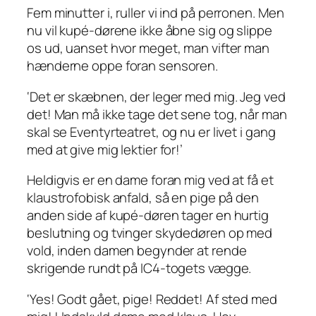
Fem minutter
i
, ruller vi ind på perronen. Men
nu vil kupé-dørene ikke åbne sig og slippe
os ud, uanset hvor meget, man vifter man
hænderne oppe foran sensoren.
‘Det er skæbnen, der leger med mig. Jeg
ved
det! Man må ikke tage det sene tog, når man
skal se Eventyrteatret, og nu er livet i gang
med at give mig lektier for!’
Heldigvis er en dame foran mig ved at få et
klaustrofobisk anfald, så en pige på den
anden side af kupé-døren tager en hurtig
beslutning og tvinger skydedøren op med
vold, inden damen begynder at rende
skrigende rundt på IC4-togets vægge.
‘Yes! Godt gået, pige! Reddet! Af sted med