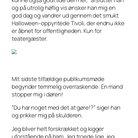
kunne også godt lide den her,”
afslutter han
og på utrolig høflig vis ønsker han mig en
god dag og vandrer ud gennem det smukt
Halloween-oppyntede Tivoli, der endnu ikke
er åbnet for offentligheden.
Kun
for
teatergæster.
Mit sidste tilfældige publikumsmøde
begynder temmelig overraskende: En mand
stopper mig i døren!
”Du har noget med det at gøre!?”
siger han
og prikker mig på skulderen.
Jeg bliver helt forskrækket og kigger
uforstående på ham. Jeg troede lige, jeg