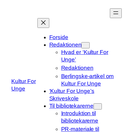
Spring
til
indhold
Forside
Redaktionen
Hvad er ‘Kultur For
Unge’
Redaktionen
Berlingske-artikel om
Kultur For
Kultur For Unge
Unge
‘Kultur For Unge’s
Skriveskole
Til bibliotekarerne
Introduktion til
bibliotekarerne
PR-materiale til