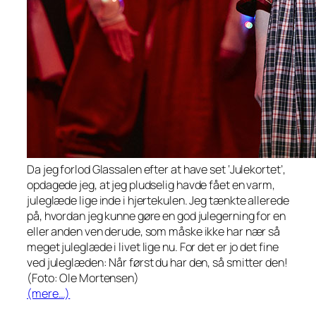
Da jeg forlod Glassalen efter at have set ‘Julekortet’,
opdagede jeg, at jeg pludselig havde fået en varm,
juleglæde lige inde i hjertekulen. Jeg tænkte allerede
på, hvordan jeg kunne gøre en god julegerning for en
eller anden ven derude, som måske ikke har nær så
meget juleglæde i livet lige nu. For det er jo det fine
ved juleglæden: Når først du har den, så smitter den!
(Foto: Ole Mortensen)
(mere…)