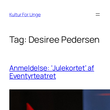
Spring
til
Kultur For Unge
indhold
Tag:
Desiree Pedersen
Anmeldelse: ‘Julekortet’ af
Eventyrteatret