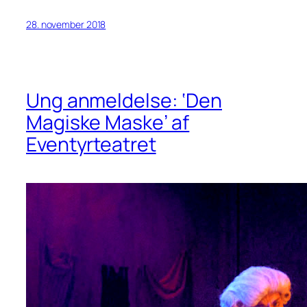
28. november 2018
Ung anmeldelse: ‘Den
Magiske Maske’ af
Eventyrteatret