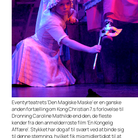
Eventyrteatrets ‘Den Magiske Maske’ er en ganske
anden fortælling om Kong Christian 7.s forlovelse til
Dronning Caroline Mathilde end den, de fleste
kender fra den anmelderroste film ‘En Kongelig
Affære’. Stykket har dog af til svært ved at binde sig
til denne stemning, hvilket fik mig midlertidigt til at