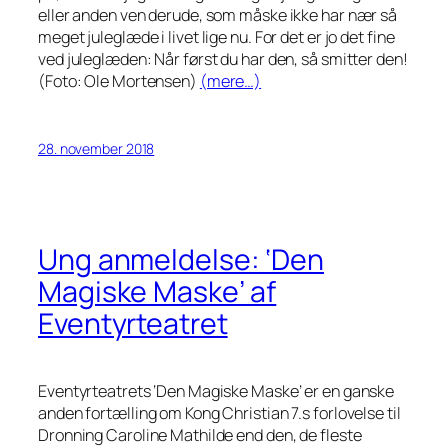
eller anden ven derude, som måske ikke har nær så
meget juleglæde i livet lige nu. For det er jo det fine
ved juleglæden: Når først du har den, så smitter den!
(Foto: Ole Mortensen)
(mere…)
28. november 2018
Ung anmeldelse: ‘Den
Magiske Maske’ af
Eventyrteatret
Eventyrteatrets ‘Den Magiske Maske’ er en ganske
anden fortælling om Kong Christian 7.s forlovelse til
Dronning Caroline Mathilde end den, de fleste