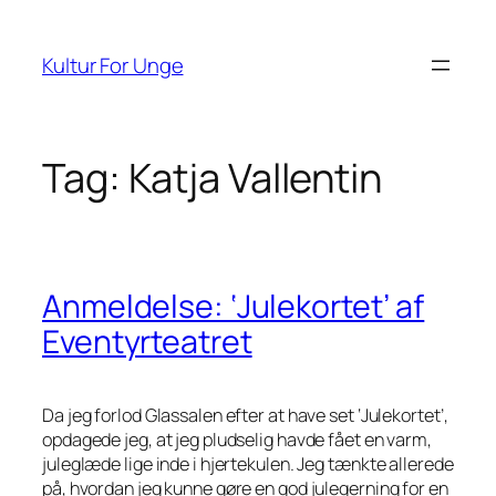
Spring
til
Kultur For Unge
indhold
Tag:
Katja Vallentin
Anmeldelse: ‘Julekortet’ af
Eventyrteatret
Da jeg forlod Glassalen efter at have set ‘Julekortet’,
opdagede jeg, at jeg pludselig havde fået en varm,
juleglæde lige inde i hjertekulen. Jeg tænkte allerede
på, hvordan jeg kunne gøre en god julegerning for en