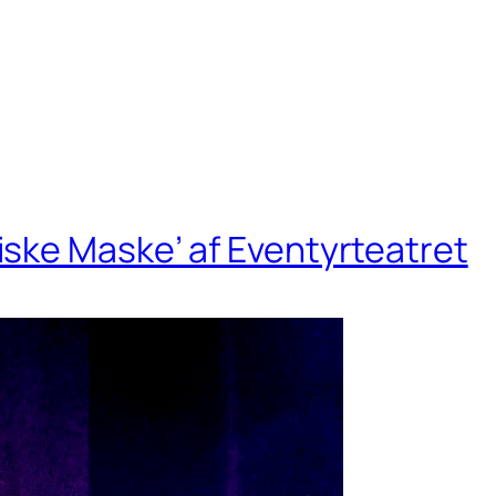
ske Maske’ af Eventyrteatret