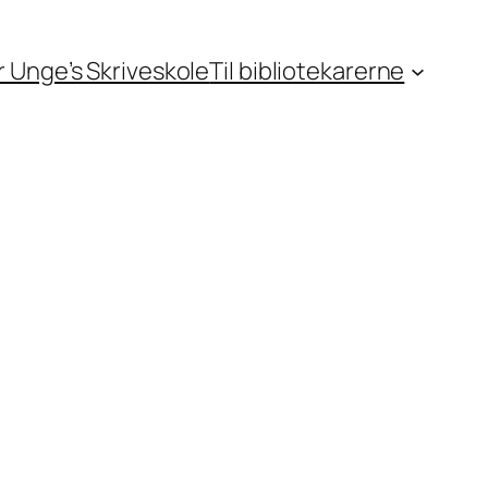
or Unge’s Skriveskole
Til bibliotekarerne