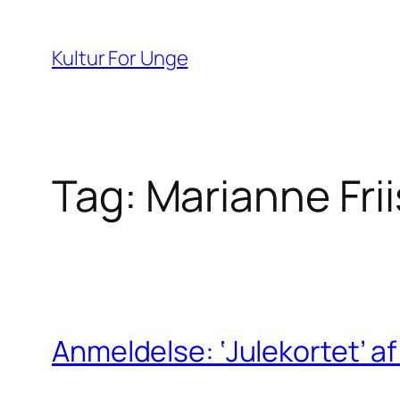
Spring
til
Kultur For Unge
indhold
Tag:
Marianne Frii
Anmeldelse: ‘Julekortet’ a