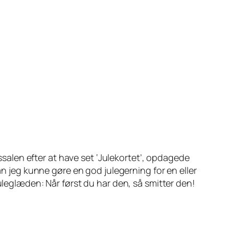
ssalen efter at have set ‘Julekortet’, opdagede
an jeg kunne gøre en god julegerning for en eller
uleglæden: Når først du har den, så smitter den!