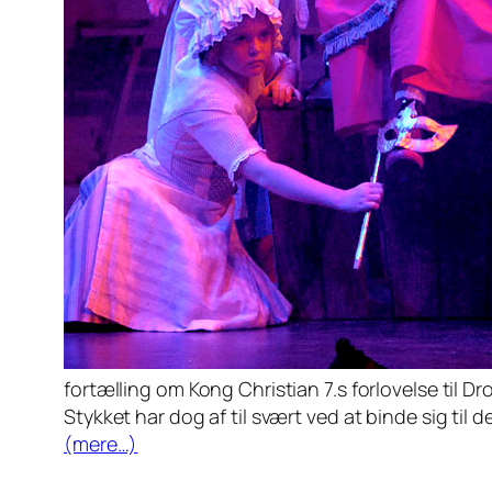
fortælling om Kong Christian 7.s forlovelse til D
Stykket har dog af til svært ved at binde sig til 
(mere…)