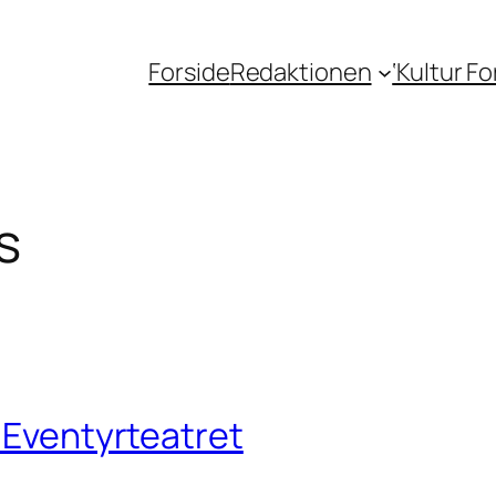
Forside
Redaktionen
‘Kultur F
s
f Eventyrteatret