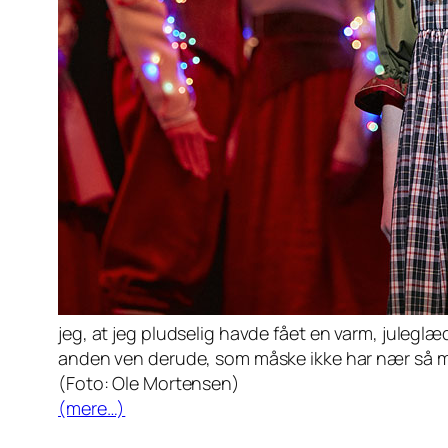
jeg, at jeg pludselig havde fået en varm, juleglæ
anden ven derude, som måske ikke har nær så mege
(Foto: Ole Mortensen)
(mere…)