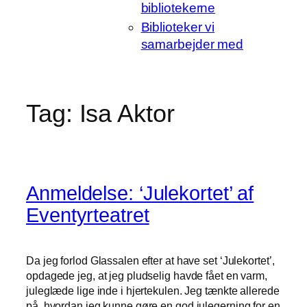
bibliotekerne
Biblioteker vi
samarbejder med
Tag:
Isa Aktor
Anmeldelse: ‘Julekortet’ af
Eventyrteatret
Da jeg forlod Glassalen efter at have set ‘Julekortet’,
opdagede jeg, at jeg pludselig havde fået en varm,
juleglæde lige inde i hjertekulen. Jeg tænkte allerede
på, hvordan jeg kunne gøre en god julegerning for en