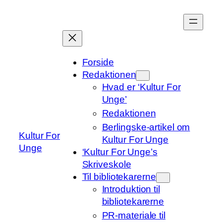
Spring
til
indhold
Forside
Redaktionen
Hvad er ‘Kultur For
Unge’
Redaktionen
Berlingske-artikel om
Kultur For
Kultur For Unge
Unge
‘Kultur For Unge’s
Skriveskole
Til bibliotekarerne
Introduktion til
bibliotekarerne
PR-materiale til