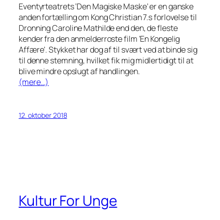
Eventyrteatrets ‘Den Magiske Maske’ er en ganske
anden fortælling om Kong Christian 7.s forlovelse til
Dronning Caroline Mathilde end den, de fleste
kender fra den anmelderroste film ‘En Kongelig
Affære’. Stykket har dog af til svært ved at binde sig
til denne stemning, hvilket fik mig midlertidigt til at
blive mindre opslugt af handlingen.
(mere…)
12. oktober 2018
Kultur For Unge