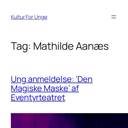
Spring
til
Kultur For Unge
indhold
Tag:
Mathilde Aanæs
Ung anmeldelse: ‘Den
Magiske Maske’ af
Eventyrteatret