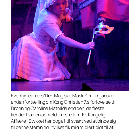
Eventyrteatrets ‘Den Magiske Maske’ er en ganske
anden fortælling om Kong Christian 7.s forlovelse til
Dronning Caroline Mathilde end den, de fleste
kender fra den anmelderroste film ‘En Kongelig
Affære’. Stykket har dog af til svært ved at binde sig
til denne stemning, hvilket fik mig midlertidigt til at