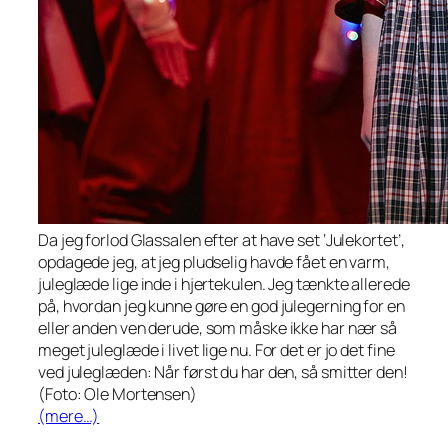
Da jeg forlod Glassalen efter at have set ‘Julekortet’,
opdagede jeg, at jeg pludselig havde fået en varm,
juleglæde lige inde i hjertekulen. Jeg tænkte allerede
på, hvordan jeg kunne gøre en god julegerning for en
eller anden ven derude, som måske ikke har nær så
meget juleglæde i livet lige nu. For det er jo det fine
ved juleglæden: Når først du har den, så smitter den!
(Foto: Ole Mortensen)
(mere…)