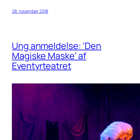
28. november 2018
Ung anmeldelse: ‘Den
Magiske Maske’ af
Eventyrteatret