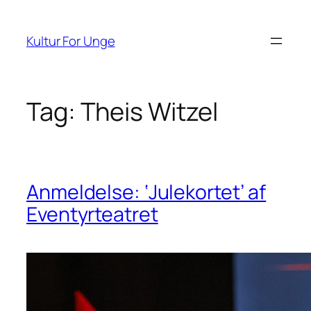
Spring
til
Kultur For Unge
indhold
Tag:
Theis Witzel
Anmeldelse: ‘Julekortet’ af
Eventyrteatret