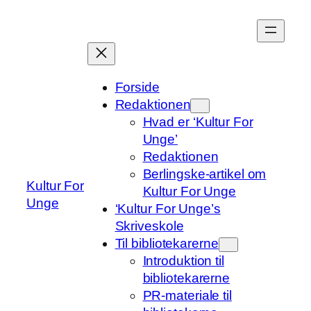
Spring
til
indhold
Forside
Redaktionen
Hvad er ‘Kultur For
Unge’
Redaktionen
Berlingske-artikel om
Kultur For
Kultur For Unge
Unge
‘Kultur For Unge’s
Skriveskole
Til bibliotekarerne
Introduktion til
bibliotekarerne
PR-materiale til