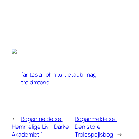
fantasia
john turtletaub
magi
troldmænd
←
Boganmeldelse:
Boganmeldelse:
Hemmelige Liv – Darke
Den store
Akademiet 1
Troldspejlsbog
→