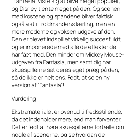
”Fantasia” viste sig at blive meget populær,
og Disney tjente meget på den. Og scenen
med kostene og spandene bliver faktisk
også vist i Troldmandens lærling, men en
mere moderne og voksen udgave af den.
Den er blevet indspillet virkelig succesfuldt,
og er imponerede med alle de effekter de
har fået med. Den minder om Mickey Mouse-
udgaven fra Fantasia, men samtidig har
skuespillerne sat deres eget præg på den,
så de ikke er helt ens. Fedt, at se en ny
version af ”Fantasia”!
Vurdering
Ekstramaterialet er ovenud tilfredsstillende,
da det indeholder mere, end man forventer.
Det er fedt at høre skuespillerne fortælle om
nogle af scenerne, og se hvordan de