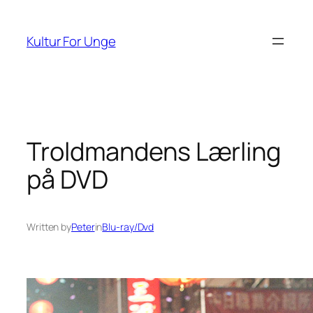
Spring
til
Kultur For Unge
indhold
Troldmandens Lærling
på DVD
Written by
Peter
in
Blu-ray/Dvd