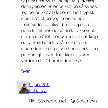
Og med hensyn til at jeg har placeret
den i genren Science Fiction så synes
jeg heller ikke at det er en helt typisk
science fiction bog, men mange
fremmede ord bliver brugt og det er
ude i fremtiden og så er der eksempler
som apparatet, der tørrer Kattuas krop
og sætter hendes hår og også fx
sladredroslen og disse ting kender jeg
personligt i hvert fald ikke fra vores
verden i det 21. århundrede 🙂
Svar
9. juni 2011
Rebecca
Hihi. Sladredrossel…. 😀 Sjovt navn.