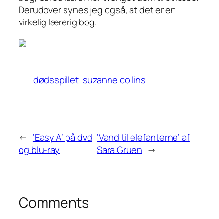
Derudover synes jeg også, at det er en
virkelig lærerig bog.
dødsspillet
suzanne collins
←
‘Easy A’ på dvd
‘Vand til elefanterne’ af
og blu-ray
Sara Gruen
→
Comments