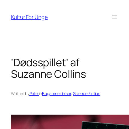
Spring
til
Kultur For Unge
indhold
‘Dødsspillet’ af
Suzanne Collins
Written by
Peter
in
Boganmeldelser
, 
Science Fiction