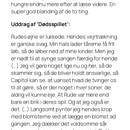
hungre endnu mere efter at læse videre. En
super god blanding af de to ting.
Uddrag af ‘Dødsspillet’:
Rudes øjne er lukkede. Hendes vejrtrækning
er ganske svag. Min hals lader tårerne få frit
løb, så de løber ned af mine kinder. Men jeg
er nødt til at synge sangen færdig for hende.
(…) Jeg vil gøre noget lige nu og her, så de
skammer sig, så de bliver holdt ansvarlige, så
Capitol kan se, at uanset hvad de tvinger os
til at gøre, så er der noget i hver soner, de
aldrig vil kunne eje. At Rude var mere end
bare en brik i deres spil. Og at jeg også er
det. (…) Langsomt pynter jeg hendes krop
med blomsterne ved at lægge en blomst ad
gangen. Jeg dækker det voldsomme sår.