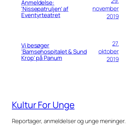
29.
Anmeldelse:
november
‘Nissepatruljen’ af
Eventyrteatret
2019
27.
Vi besøger
oktober
‘Bamsehospitalet & Sund
Krop’ på Panum
2019
Kultur For Unge
Reportager, anmeldelser og unge meninger.