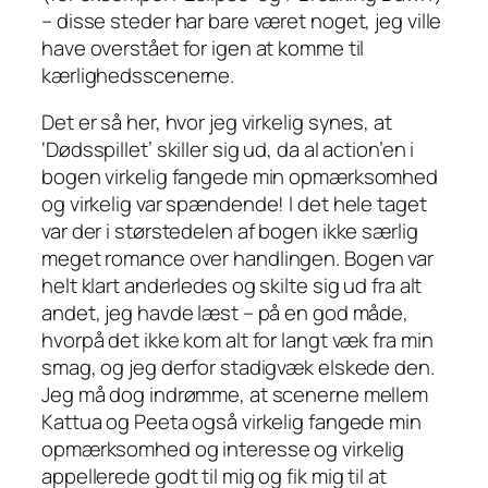
– disse steder har bare været noget, jeg ville
have overstået for igen at komme til
kærlighedsscenerne.
Det er så her, hvor jeg virkelig synes, at
‘Dødsspillet’ skiller sig ud, da al action’en i
bogen virkelig fangede min opmærksomhed
og virkelig var spændende! I det hele taget
var der i størstedelen af bogen ikke særlig
meget
romance
over handlingen. Bogen var
helt klart anderledes og skilte sig ud fra alt
andet, jeg havde læst – på en god måde,
hvorpå det ikke kom alt for langt væk fra min
smag, og jeg derfor stadigvæk elskede den.
Jeg må dog indrømme, at scenerne mellem
Kattua og Peeta også virkelig fangede min
opmærksomhed og interesse og virkelig
appellerede godt til mig og fik mig til at