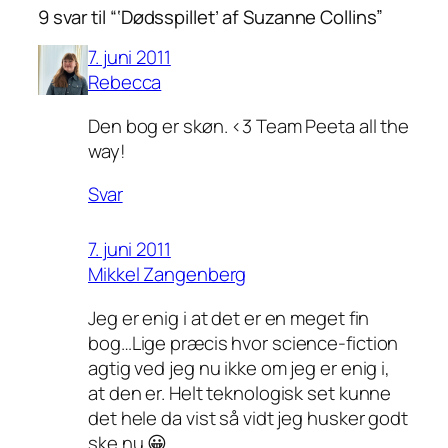
9 svar til “‘Dødsspillet’ af Suzanne Collins”
7. juni 2011
Rebecca
Den bog er skøn. <3 Team Peeta all the
way!
Svar
7. juni 2011
Mikkel Zangenberg
Jeg er enig i at det er en meget fin
bog…Lige præcis hvor science-fiction
agtig ved jeg nu ikke om jeg er enig i,
at den er. Helt teknologisk set kunne
det hele da vist så vidt jeg husker godt
ske nu 😀