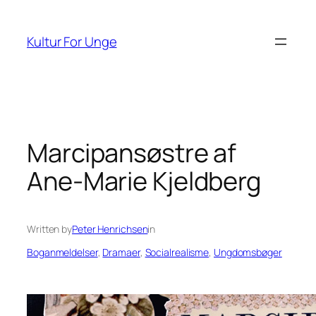
Spring
til
Kultur For Unge
indhold
Marcipansøstre af
Ane-Marie Kjeldberg
Written by
Peter Henrichsen
in
Boganmeldelser
, 
Dramaer
, 
Socialrealisme
, 
Ungdomsbøger