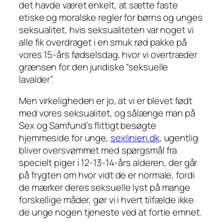
det havde været enkelt, at sætte faste
etiske og moralske regler for børns og unges
seksualitet, hvis seksualiteten var noget vi
alle fik overdraget i en smuk rød pakke på
vores 15-års fødselsdag, hvor vi overtræder
grænsen for den juridiske “seksuelle
lavalder”.
Men virkeligheden er jo, at vi er blevet født
med vores seksualitet, og sålænge man på
Sex og Samfund’s flittigt besøgte
hjemmeside for unge,
sexlinien.dk
, ugentlig
bliver oversvømmet med spørgsmål fra
specielt piger i 12-13-14-års alderen, der går
på frygten om hvor vidt de er
normale
, fordi
de mærker deres seksuelle lyst på mange
forskellige måder, gør vi i hvert tilfælde ikke
de unge nogen tjeneste ved at fortie emnet.