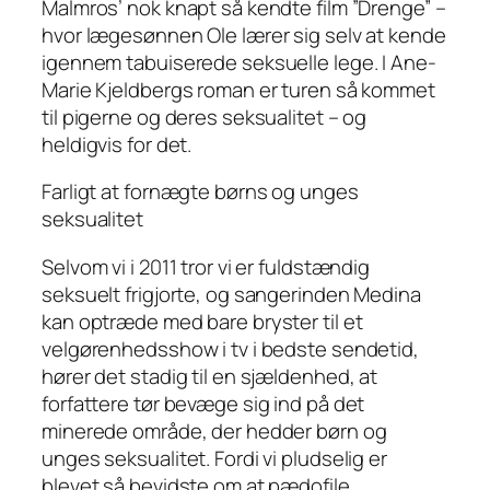
Malmros’ nok knapt så kendte film ”Drenge” –
hvor lægesønnen Ole lærer sig selv at kende
igennem tabuiserede seksuelle lege. I Ane-
Marie Kjeldbergs roman er turen så kommet
til pigerne og deres seksualitet – og
heldigvis for det.
Farligt at fornægte børns og unges
seksualitet
Selvom vi i 2011 tror vi er fuldstændig
seksuelt frigjorte, og sangerinden Medina
kan optræde med bare bryster til et
velgørenhedsshow i tv i bedste sendetid,
hører det stadig til en sjældenhed, at
forfattere tør bevæge sig ind på det
minerede område, der hedder børn og
unges seksualitet. Fordi vi pludselig er
blevet så bevidste om at pædofile