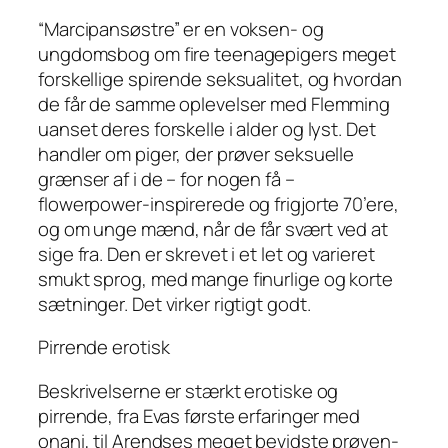
“Marcipansøstre” er en voksen- og
ungdomsbog om fire teenagepigers meget
forskellige spirende seksualitet, og hvordan
de får de samme oplevelser med Flemming
uanset deres forskelle i alder og lyst. Det
handler om piger, der prøver seksuelle
grænser af i de – for nogen få –
flowerpower-inspirerede og frigjorte 70’ere,
og om unge mænd, når de får svært ved at
sige fra. Den er skrevet i et let og varieret
smukt sprog, med mange finurlige og korte
sætninger. Det virker rigtigt godt.
Pirrende erotisk
Beskrivelserne er stærkt erotiske og
pirrende, fra Evas første erfaringer med
onani, til Arendses meget bevidste prøven-