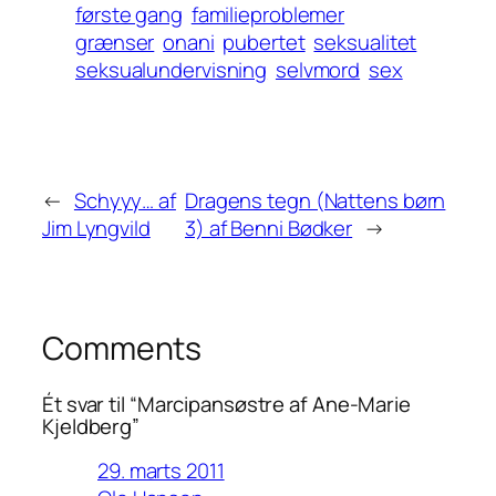
første gang
familieproblemer
grænser
onani
pubertet
seksualitet
seksualundervisning
selvmord
sex
←
Schyyy… af
Dragens tegn (Nattens børn
Jim Lyngvild
3) af Benni Bødker
→
Comments
Ét svar til “Marcipansøstre af Ane-Marie
Kjeldberg”
29. marts 2011