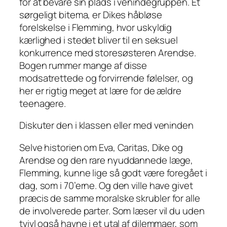
for at bevare sin plads i venindegruppen. Et
sørgeligt bitema, er Dikes håbløse
forelskelse i Flemming, hvor uskyldig
kærlighed i stedet bliver til en seksuel
konkurrence med storesøsteren Arendse.
Bogen rummer mange af disse
modsatrettede og forvirrende følelser, og
her er rigtig meget at lære for de ældre
teenagere.
Diskuter den i klassen eller med veninden
Selve historien om Eva, Caritas, Dike og
Arendse og den rare nyuddannede læge,
Flemming, kunne lige så godt være foregået i
dag, som i 70’erne. Og den ville have givet
præcis de samme moralske skrubler for alle
de involverede parter. Som læser vil du uden
tvivl også havne i et utal af dilemmaer, som