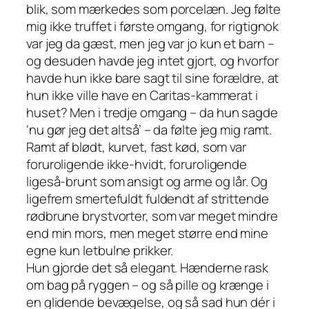
blik, som mærkedes som porcelæn. Jeg følte
mig ikke truffet i første omgang, for rigtignok
var jeg da gæst, men jeg var jo kun et barn –
og desuden havde jeg intet gjort, og hvorfor
havde hun ikke bare sagt til sine forældre, at
hun ikke ville have en Caritas-kammerat i
huset? Men i tredje omgang – da hun sagde
‘nu gør jeg det altså’ – da følte jeg mig ramt.
Ramt af blødt, kurvet, fast kød, som var
foruroligende ikke-hvidt, foruroligende
ligeså-brunt som ansigt og arme og lår. Og
ligefrem smertefuldt fuldendt af strittende
rødbrune brystvorter, som var meget mindre
end min mors, men meget større end mine
egne kun letbulne prikker.
Hun gjorde det så elegant. Hænderne rask
om bag på ryggen – og så pille og krænge i
en glidende bevægelse, og så sad hun dér i