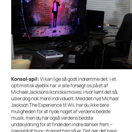
Konsol-spil:
Vi kan lige så godt indrømme det: i et
optimistisk øjeblik har vi alle forsøgt os på et af
Michael Jacksons ikoniske
moves
. Hvor kønt det så,
ud er dog nok mere individuelt. Med det nye Michael
Jackson The Experience til Wii, har du ikke bare
muligheden for at nyde noget af verdens bedste
musik, men du har også verdens bedste
undskyldning for at finde den indre danser frem –
ligegyldigt hvor utrænet han så er. Det gør det bare