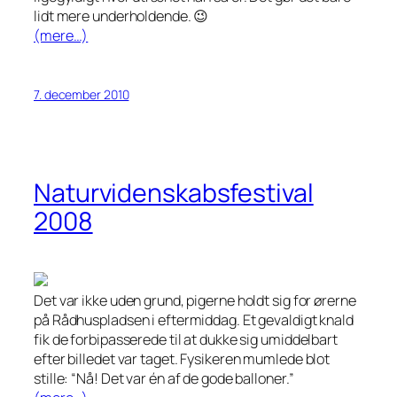
lidt mere underholdende. 😉
(mere…)
7. december 2010
Naturvidenskabsfestival
2008
Det var ikke uden grund, pigerne holdt sig for ørerne
på Rådhuspladsen i eftermiddag. Et gevaldigt knald
fik de forbipasserede til at dukke sig umiddelbart
efter billedet var taget. Fysikeren mumlede blot
stille: “Nå! Det var én af de gode balloner.”