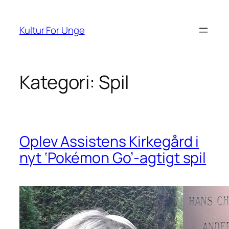
Spring
til
Kultur For Unge
indhold
Kategori:
Spil
Oplev Assistens Kirkegård i
nyt ‘Pokémon Go’-agtigt spil