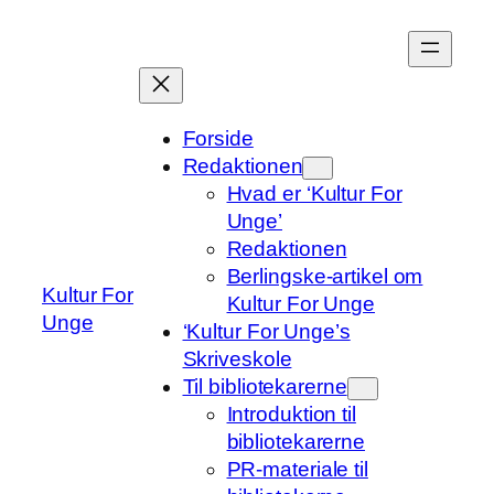
Spring
til
indhold
Forside
Redaktionen
Hvad er ‘Kultur For
Unge’
Redaktionen
Berlingske-artikel om
Kultur For
Kultur For Unge
Unge
‘Kultur For Unge’s
Skriveskole
Til bibliotekarerne
Introduktion til
bibliotekarerne
PR-materiale til