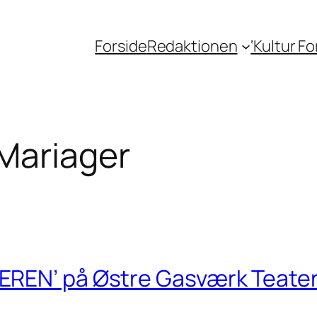
Forside
Redaktionen
‘Kultur F
Mariager
EREN’ på Østre Gasværk Teate