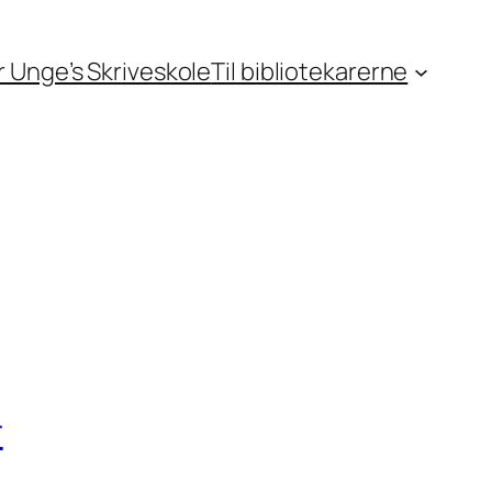
or Unge’s Skriveskole
Til bibliotekarerne
r